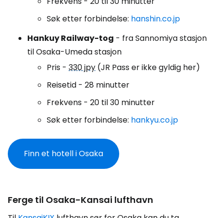
Frekvens - 20 til 30 minutter
Søk etter forbindelse:
hanshin.co.jp
Hankuy Railway-tog
- fra Sannomiya stasjon
til Osaka-Umeda stasjon
Pris -
330 jpy
(JR Pass er ikke gyldig her)
Reisetid - 28 minutter
Frekvens - 20 til 30 minutter
Søk etter forbindelse:
hankyu.co.jp
Finn et hotell i Osaka
Ferge til Osaka-Kansai lufthavn
Til
KansaiKIX
lufthavn sør for Osaka kan du ta