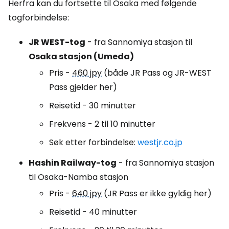
Herfra kan du fortsette til Osaka med følgende
togforbindelse:
JR WEST-tog
- fra Sannomiya stasjon til
Osaka stasjon (Umeda)
Pris -
460 jpy
(både JR Pass og JR-WEST
Pass gjelder her)
Reisetid - 30 minutter
Frekvens - 2 til 10 minutter
Søk etter forbindelse:
westjr.co.jp
Hashin Railway-tog
- fra Sannomiya stasjon
til Osaka-Namba stasjon
Pris -
640 jpy
(JR Pass er ikke gyldig her)
Reisetid - 40 minutter