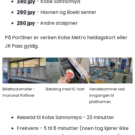
340 jpy
- Kobe Sannomiya
290 jpy
- Havnen og Boeki senter
250 jpy
- Andre stasjoner
På Portliner er verken Kobe Metro heldagskort eller
JR Pass gyldig.
Billettautomater -
Betaling med IC-kort
Vendebommer ved
monorail Portliner
inngangen til
plattformen
Reisetid til Kobe Sannomiya - 23 minutter
Frekvens - 5 til 8 minutter (noen tog kjører ikke