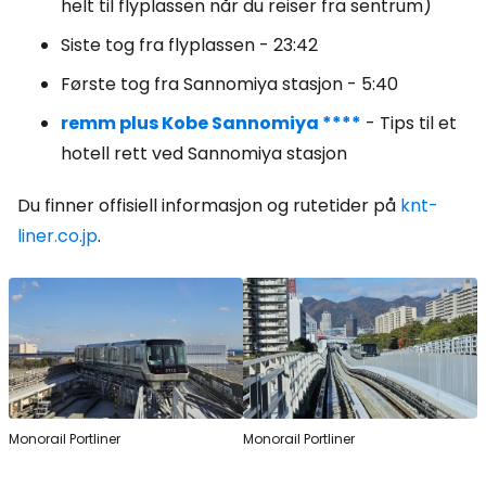
helt til flyplassen når du reiser fra sentrum)
Siste tog fra flyplassen - 23:42
Første tog fra Sannomiya stasjon - 5:40
remm plus Kobe Sannomiya ****
- Tips til et
hotell rett ved Sannomiya stasjon
Du finner offisiell informasjon og rutetider på
knt-
liner.co.jp
.
Monorail Portliner
Monorail Portliner