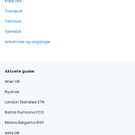
Kobe UKB
Transport
Terminal
Tjenester
Ankomster og avganger
Aktuelle guider
Wien VIE
Ryanair
London Stansted STN
Roma Fiumicino FCO
Milano Bergamo BGY
easyJet