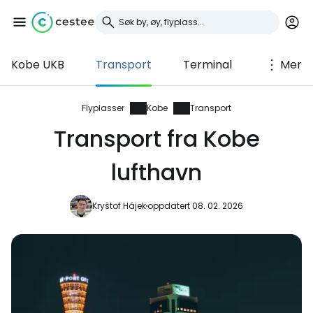
Kobe UKB
Transport
Terminal
Mer
Logg inn på Cestee
... det verdensomspennende
Flyplasser
Kobe
Transport
reisefellesskapet
Transport fra Kobe
lufthavn
Fortsett med Google
Kryštof Hájek
oppdatert 08. 02. 2026
Fortsett med Facebook
Fortsett med e-post