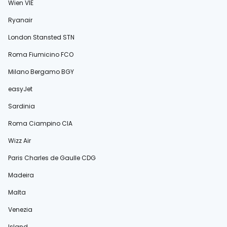
Wien VIE
Ryanair
London Stansted STN
Roma Fiumicino FCO
Milano Bergamo BGY
easyJet
Sardinia
Roma Ciampino CIA
Wizz Air
Paris Charles de Gaulle CDG
Madeira
Malta
Venezia
Island