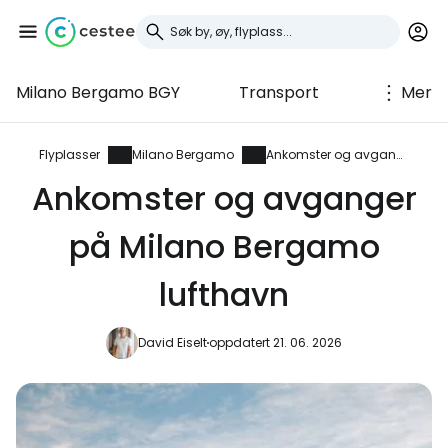
Milano Bergamo BGY
Transport
Mer
Logg inn på Cestee
... det verdensomspennende
Flyplasser
Milano Bergamo
Ankomster og avganger
reisefellesskapet
Ankomster og avganger
på Milano Bergamo
Fortsett med Google
lufthavn
Fortsett med Facebook
David Eiselt
oppdatert 21. 06. 2026
Fortsett med e-post