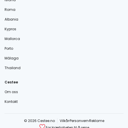
Roma
Albania
Kypros
Mallorca
Porto
Málaga
Thailand
Cestee
Om oss
Kontakt
© 2026 Cestee.no
Vilkår
Personvern
Reklame
For kjærligheten til å reise