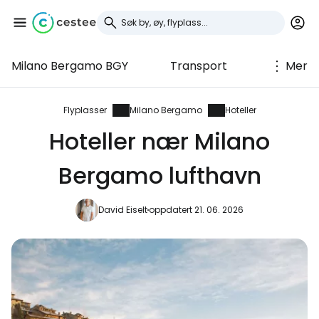
Milano Bergamo BGY
Transport
Mer
Logg inn på Cestee
... det verdensomspennende
Flyplasser
Milano Bergamo
Hoteller
reisefellesskapet
Hoteller nær Milano
Bergamo lufthavn
Fortsett med Google
David Eiselt
oppdatert 21. 06. 2026
Fortsett med Facebook
Fortsett med e-post