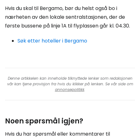
Hvis du skal til Bergamo, bør du helst også bo i
nærheten av den lokale sentralstasjonen, der de
første bussene på linje 1A til flyplassen går kl. 04.30.
Søk etter hoteller i Bergamo
Denne artikkelen kan inneholde tilknyttede lenker som redaksjonen
vår kan tjene provisjon fra hvis du klikker på lenken. Se vår side om
annonsepolitikk
.
Noen spørsmål igjen?
Hvis du har spørsmål eller kommentarer til