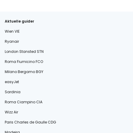
Aktuelle guider
Wien VIE
Ryanair
London Stansted STN
Roma Fiumicino FCO
Milano Bergamo BGY
easyJet
Sardinia
Roma Ciampino CIA
Wizz Air
Paris Charles de Gaulle CDG
Madeira