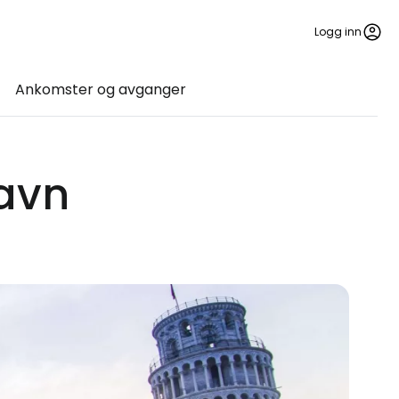
Logg inn
Ankomster og avganger
havn