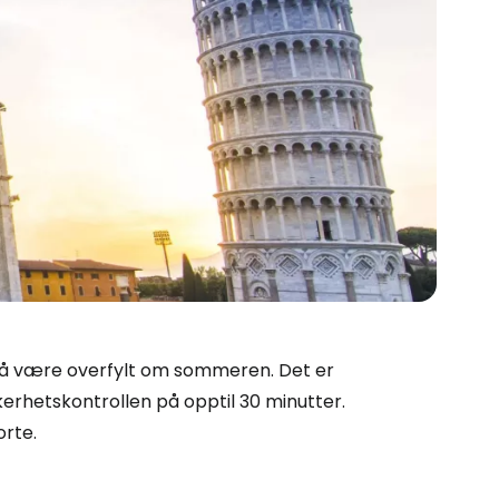
 Cestee
llesskapet
il å være overfylt om sommeren. Det er
rtsett med Google
kerhetskontrollen på opptil 30 minutter.
orte.
tsett med Facebook