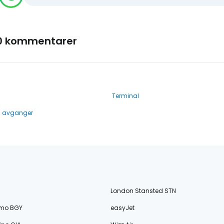
0 kommentarer
Terminal
g avganger
London Stansted STN
amo BGY
easyJet