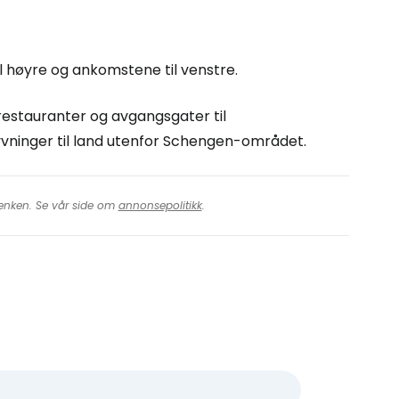
tsett med e-post
l høyre og ankomstene til venstre.
restauranter og avgangsgater til
yvninger til land utenfor Schengen-området.
 lenken. Se vår side om
annonsepolitikk
.