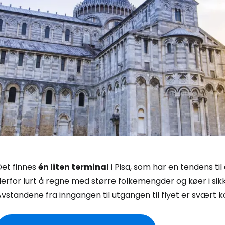
Logg inn på
... det verdensomspennende reisefe
Det finnes
én liten terminal
i Pisa, som har en tendens t
Fo
erfor lurt å regne med større folkemengder og køer i sik
vstandene fra inngangen til utgangen til flyet er svært k
For