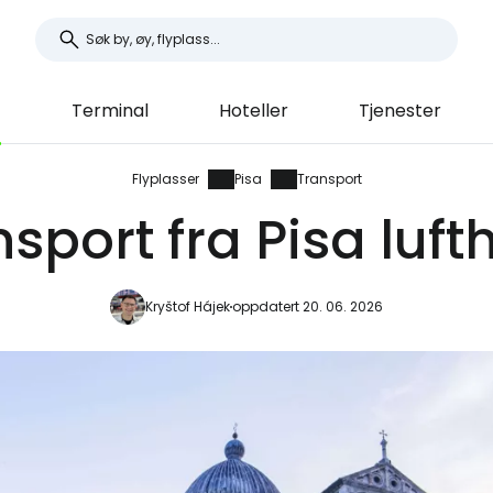
t
Terminal
Hoteller
Tjenester
Flyplasser
Pisa
Transport
sport fra Pisa luf
Kryštof Hájek
oppdatert 20. 06. 2026