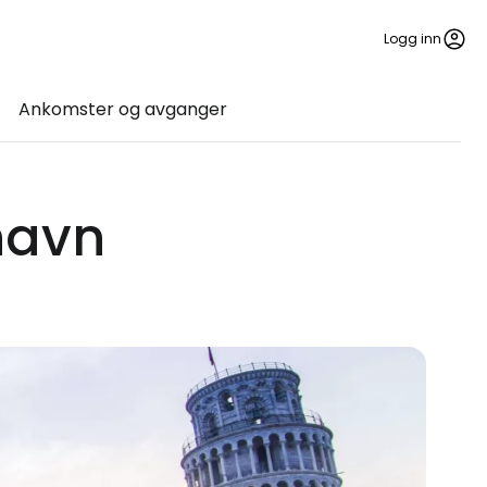
Logg inn
Ankomster og avganger
thavn