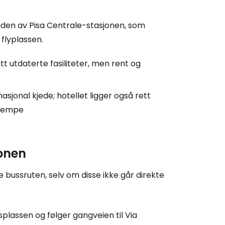
siden av Pisa Centrale-stasjonen, som
flyplassen.
tt utdaterte fasiliteter, men rent og
asjonal kjede; hotellet ligger også rett
ulempe
jonen
ge bussruten, selv om disse ikke går direkte
splassen og følger gangveien til Via