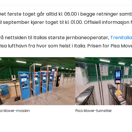
et første toget går alltid kl. 06.00 i begge retninger samtid
Logg inn på
il september kjører toget til kl. 01.00. Offisiell informasjo
å nettsiden til Italias største jernbaneoperatør,
Trenitali
... det verdensomspennende reisefe
isa lufthavn fra hvor som helst i Italia. Prisen for Pisa Mo
Fo
For
For
sa Mover-maskin
Pisa Mover-turnstiler