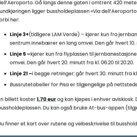
ell’Aeroporto. Gå langs denne gaten i omtrent 420 meter 
undkjøringen ligger bussholdeplassen «Via dell’Aeroporto»
orbi her:
Linje 3+
(tidligere LAM Verde) – kjører kun fra jernbane
sentrum innebærer en lang omvei. Den går hvert 10. min
Linje
5 –
kjører kun fra flyplassen til jernbanestasjon
omvei. Den går hvert 20. minutt fra kl. 06.20 til 20.20.
Linje
21 –
i begge retninger; går hvert 30. minutt fra kl. 
Bussrutetabeller for Pisa er tilgjengelige på nettsted
n billett koster
1,70 eur
og kan kjøpes i enhver aviskiosk.
bussholdeplassen. Du kan også bruke At-bus-appen (tilgje
u finner et kart over rutene og veibeskrivelse til bussho