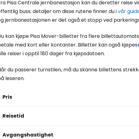
ra Pisa Centrale jernbanestasjon kan du deretter reise vi
ffentlig buss; detaljer om disse rutene finner du i
vår guide
og jernbanestasjonen er det også et stopp ved parkering
u kan kjøpe Pisa Mover-billetter fra flere billettautomat
etale med kort eller kontanter. Billetter kan også kjøpes
lle reiser i opptil 180 dager fra kjøpsdatoen.
år du passerer turnstilen, må du skanne billettens strek
å leseren.
Pris
Reisetid
Avgangshastighet