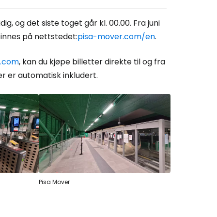
ig, og det siste toget går kl. 00.00. Fra juni
 Cestee
n finnes på nettstedet:
pisa-mover.com/en
.
a.com
, kan du kjøpe billetter direkte til og fra
llesskapet
ver er automatisk inkludert.
rtsett med Google
tsett med Facebook
tsett med e-post
Pisa Mover