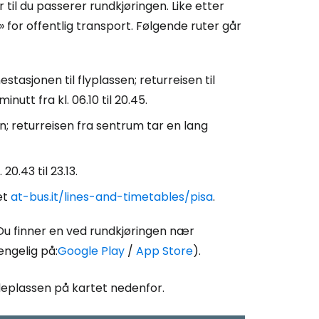
til du passerer rundkjøringen. Like etter
 for offentlig transport. Følgende ruter går
stasjonen til flyplassen; returreisen til
utt fra kl. 06.10 til 20.45.
en; returreisen fra sentrum tar en lang
20.43 til 23.13.
et
at-bus.it/lines-and-timetables/pisa
.
 Du finner en ved rundkjøringen nær
ngelig på:
Google Play
/
App Store
).
ldeplassen på kartet nedenfor.