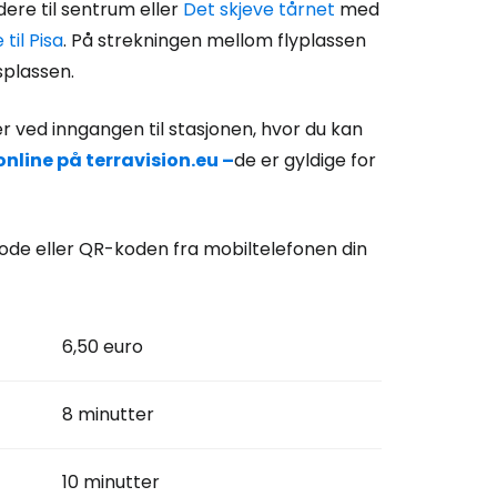
dere til sentrum eller
Det skjeve tårnet
med
 til Pisa
. På strekningen mellom flyplassen
splassen.
er ved inngangen til stasjonen, hvor du kan
online på terravision.eu –
de er gyldige for
kode eller QR-koden fra mobiltelefonen din
6,50 euro
8 minutter
10 minutter