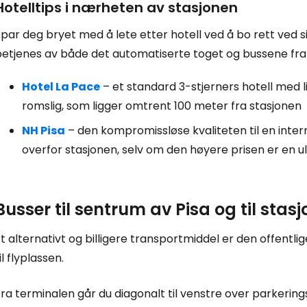
Hotelltips i nærheten av stasjonen
par deg bryet med å lete etter hotell ved å bo rett ved 
betjenes av både det automatiserte toget og bussene fra 
Hotel La Pace
– et standard 3-stjerners hotell med li
romslig, som ligger omtrent 100 meter fra stasjonen
NH Pisa
– den kompromissløse kvaliteten til en intern
overfor stasjonen, selv om den høyere prisen er en 
Busser til sentrum av Pisa og til stas
t alternativt og billigere transportmiddel er den offentli
il flyplassen.
ra terminalen går du diagonalt til venstre over parkering