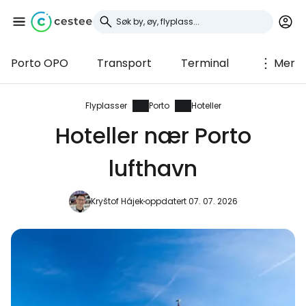
Porto OPO
Transport
Terminal
Mer
Logg inn på Cestee
... det verdensomspennende
Flyplasser
Porto
Hoteller
reisefellesskapet
Hoteller nær Porto
lufthavn
Fortsett med Google
Kryštof Hájek
oppdatert 07. 07. 2026
Fortsett med Facebook
Fortsett med e-post