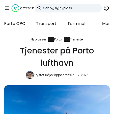
Porto OPO
Transport
Terminal
Mer
Logg inn på Cestee
... det verdensomspennende
Flyplasser
Porto
Tjenester
reisefellesskapet
Tjenester på Porto
lufthavn
Fortsett med Google
Kryštof Hájek
oppdatert 07. 07. 2026
Fortsett med Facebook
Fortsett med e-post