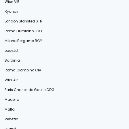
Wien VIE
Ryanair
London Stansted STN
Roma Fiumicino FCO
Milano Bergamo BGY
easyJet
Sardinia
Roma Ciampino CIA
Wizz Air
Paris Charles de Gaulle CDG
Madeira
Malta
Venezia
Island