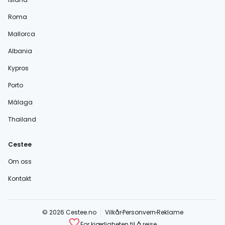
Roma
Mallorca
Albania
Kypros
Porto
Málaga
Thailand
Cestee
Om oss
Kontakt
© 2026 Cestee.no
Vilkår
Personvern
Reklame
For kjærligheten til å reise