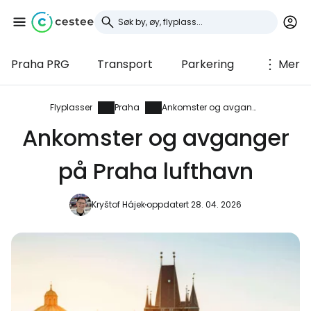
Praha PRG
Transport
Parkering
Mer
Logg inn på Cestee
... det verdensomspennende
Flyplasser
Praha
Ankomster og avganger
reisefellesskapet
Ankomster og avganger
på Praha lufthavn
Fortsett med Google
Kryštof Hájek
oppdatert 28. 04. 2026
Fortsett med Facebook
Fortsett med e-post