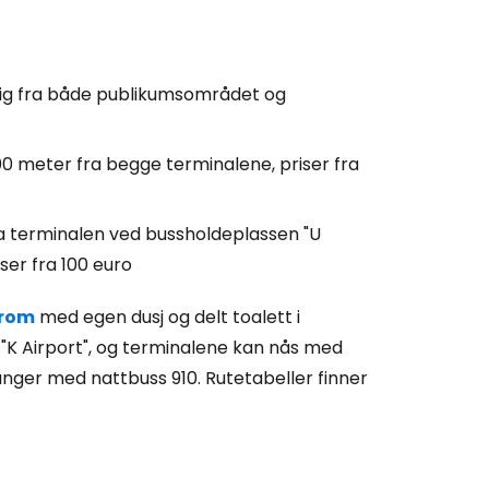
 Cestee
llesskapet
gelig fra både publikumsområdet og
rtsett med Google
00 meter fra begge terminalene, priser fra
tsett med Facebook
a terminalen ved bussholdeplassen "U
ser fra 100 euro
tsett med e-post
rom
med egen dusj og delt toalett i
"K Airport", og terminalene kan nås med
ganger med nattbuss 910. Rutetabeller finner