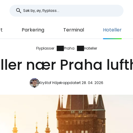
t
Parkering
Terminal
Hoteller
Flyplasser
Praha
Hoteller
ller nær Praha luf
Kryštof Hájek
oppdatert 28. 04. 2026