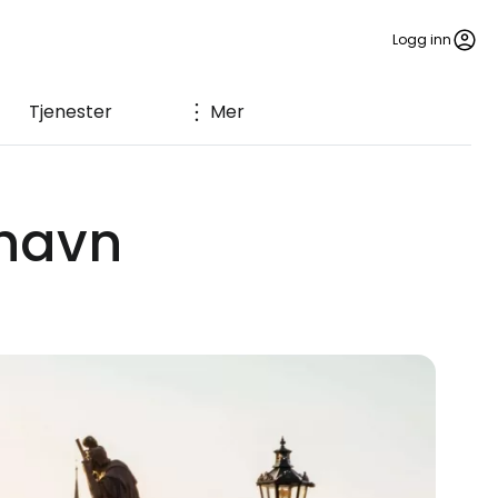
Logg inn
Tjenester
Mer
thavn