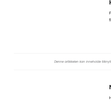
F
f
Denne artikkelen kan inneholde tilknyt
H