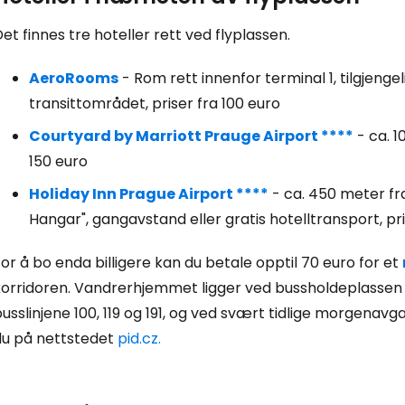
Logg inn på
et finnes tre hoteller rett ved flyplassen.
... det verdensomspennende reisefe
AeroRooms
- Rom rett innenfor terminal 1, tilgjen
transittområdet, priser fra 100 euro
Fo
Courtyard by Marriott Prauge Airport ****
- ca. 1
150 euro
For
Holiday Inn Prague Airport ****
- ca. 450 meter fr
Hangar", gangavstand eller gratis hotelltransport, pri
or å bo enda billigere kan du betale opptil 70 euro for et
For
korridoren. Vandrerhjemmet ligger ved bussholdeplassen 
usslinjene 100, 119 og 191, og ved svært tidlige morgenav
du på nettstedet
pid.cz.