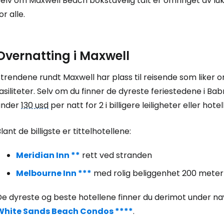
elv om Maxwell Beach bokstavelig talt er omringet av luks
or alle.
Overnatting i Maxwell
Logg inn på
trendene rundt Maxwell har plass til reisende som liker o
asiliteter. Selv om du finner de dyreste feriestedene i Bab
... det verdensomspennende reisefe
under
130 usd
per natt for 2 i billigere leiligheter eller hotel
Fo
lant de billigste er tittelhotellene:
Meridian Inn **
rett ved stranden
For
Melbourne Inn ***
med rolig beliggenhet 200 meter
De dyreste og beste hotellene finner du derimot under 
For
White Sands Beach Condos ****
.