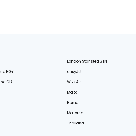
London Stansted STN
amo BGY
easyJet
no CIA
Wizz Air
Malta
Roma
Mallorca
Thailand