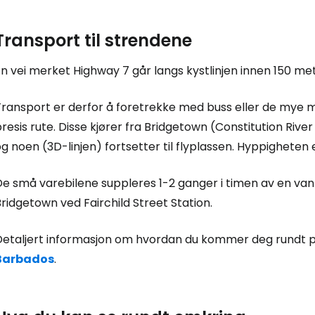
Transport til strendene
n vei merket Highway 7 går langs kystlinjen innen 150 me
ransport er derfor å foretrekke med buss eller de mye me
resis rute. Disse kjører fra Bridgetown (Constitution River
g noen (3D-linjen) fortsetter til flyplassen. Hyppigheten er
e små varebilene suppleres 1-2 ganger i timen av en vanl
ridgetown ved Fairchild Street Station.
Detaljert informasjon om hvordan du kommer deg rundt på 
Barbados
.