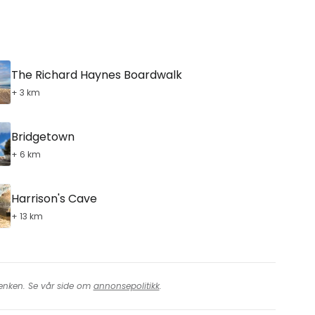
The Richard Haynes Boardwalk
+ 3 km
Bridgetown
+ 6 km
Harrison's Cave
+ 13 km
 lenken. Se vår side om
annonsepolitikk
.