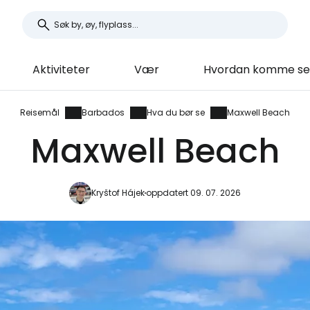
Aktiviteter
Vær
Hvordan komme seg
Reisemål
Barbados
Hva du bør se
Maxwell Beach
Maxwell Beach
Kryštof Hájek
oppdatert 09. 07. 2026