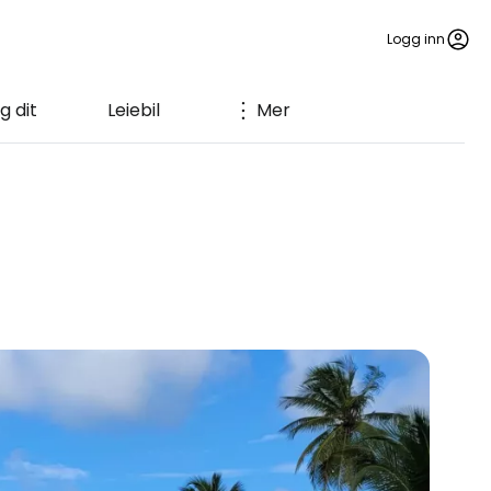
Logg inn
 dit
Leiebil
Mer