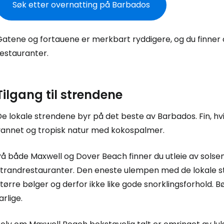
Søk etter overnatting på Barbados
Gatene og fortauene er merkbart ryddigere, og du finne
restauranter.
Tilgang til strendene
e lokale strendene byr på det beste av Barbados. Fin, hvi
vannet og tropisk natur med kokospalmer.
På både Maxwell og Dover Beach finner du utleie av solse
strandrestauranter. Den eneste ulempen med de lokale str
tørre bølger og derfor ikke like gode snorklingsforhold. Bø
arlige.