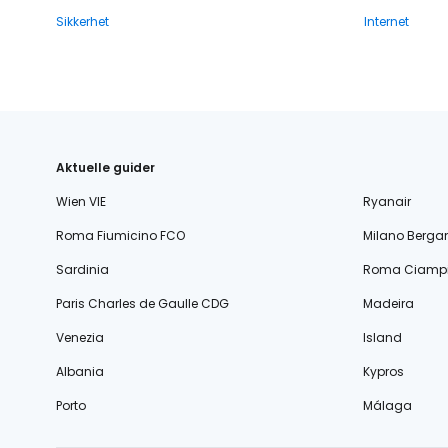
Sikkerhet
Internet
Aktuelle guider
Wien VIE
Ryanair
Roma Fiumicino FCO
Milano Berg
Sardinia
Roma Ciampi
Paris Charles de Gaulle CDG
Madeira
Venezia
Island
Albania
Kypros
Porto
Málaga