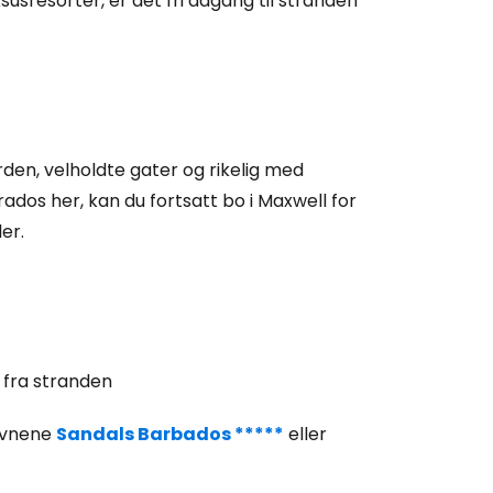
usresorter, er det fri adgang til stranden
 Cestee
rden, velholdte gater og rikelig med
rados her, kan du fortsatt bo i Maxwell for
llesskapet
ler.
rtsett med Google
tsett med Facebook
 fra stranden
navnene
Sandals Barbados *****
eller
tsett med e-post