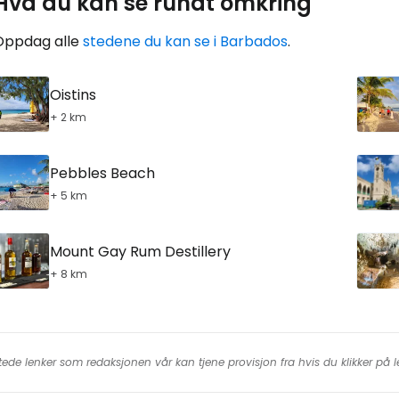
Hva du kan se rundt omkring
Oppdag alle
stedene du kan se i Barbados
.
Oistins
+ 2 km
Pebbles Beach
+ 5 km
Mount Gay Rum Destillery
+ 8 km
tede lenker som redaksjonen vår kan tjene provisjon fra hvis du klikker på