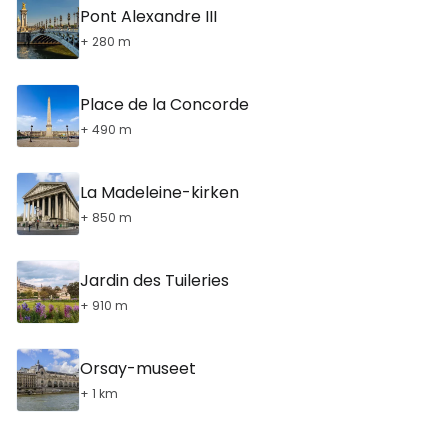
Pont Alexandre III
+ 280 m
Place de la Concorde
+ 490 m
La Madeleine-kirken
+ 850 m
Jardin des Tuileries
+ 910 m
Orsay-museet
+ 1 km