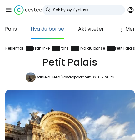
Paris
Hva du bør se
Aktiviteter
Mer
Logg inn på Cestee
... det verdensomspennende
Reisemål
Frankrike
Paris
Hva du bør se
Petit Palais
reisefellesskapet
Petit Palais
Fortsett med Google
Daniela Ježdíková
oppdatert 03. 05. 2026
Fortsett med Facebook
Fortsett med e-post