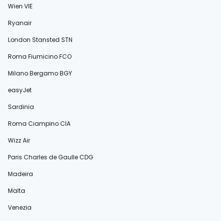
Wien VIE
Ryanair
London Stansted STN
Roma Fiumicino FCO
Milano Bergamo BGY
easyJet
Sardinia
Roma Ciampino CIA
Wizz Air
Paris Charles de Gaulle CDG
Madeira
Malta
Venezia