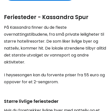
Feriesteder - Kassandra Spur
På Kassandra finner du de fleste
overnattingstilbudene, fra små private leiligheter til
større hotellresorter. De som liker livlige byer og
natteliv, kommer hit. De lokale strendene tilbyr alltid
det største utvalget av vannsport og andre
aktiviteter.
I høysesongen kan du forvente priser fra 55 euro og
oppover for et 2-sengsrom.
Større livlige feriesteder
Hvis du foretrekker livlige byer med natteliv og et