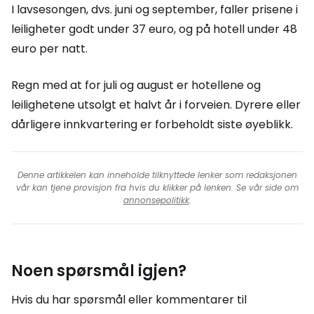
I lavsesongen, dvs. juni og september, faller prisene i
leiligheter godt under 37 euro, og på hotell under 48
euro per natt.
Regn med at for juli og august er hotellene og
leilighetene utsolgt et halvt år i forveien. Dyrere eller
dårligere innkvartering er forbeholdt siste øyeblikk.
Denne artikkelen kan inneholde tilknyttede lenker som redaksjonen
vår kan tjene provisjon fra hvis du klikker på lenken. Se vår side om
annonsepolitikk
.
Noen spørsmål igjen?
Hvis du har spørsmål eller kommentarer til