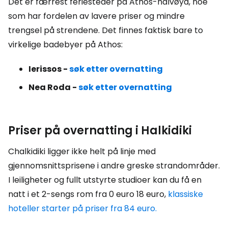
Det er færrest feriesteder på Athos-halvøya, noe
som har fordelen av lavere priser og mindre
trengsel på strendene. Det finnes faktisk bare to
virkelige badebyer på Athos:
Ierissos -
søk etter overnatting
Nea Roda -
søk etter overnatting
Priser på overnatting i Halkidiki
Chalkidiki ligger ikke helt på linje med
gjennomsnittsprisene i andre greske strandområder.
I leiligheter og fullt utstyrte studioer kan du få en
natt i et 2-sengs rom fra 0 euro 18 euro,
klassiske
hoteller starter på priser fra 84 euro.