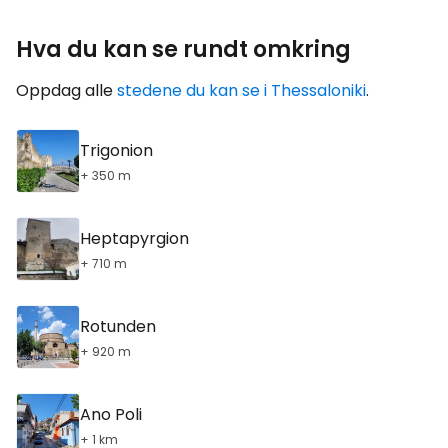
Hva du kan se rundt omkring
Oppdag alle
stedene du kan se i Thessaloniki
.
Trigonion
+ 350 m
Heptapyrgion
+ 710 m
Rotunden
+ 920 m
Ano Poli
+ 1 km