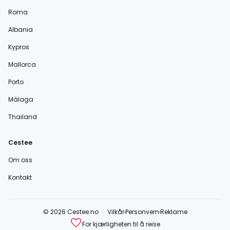
Roma
Albania
Kypros
Mallorca
Porto
Málaga
Thailand
Cestee
Om oss
Kontakt
© 2026 Cestee.no
Vilkår
Personvern
Reklame
For kjærligheten til å reise