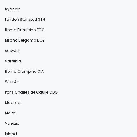
Ryanair
London Stansted STN
Roma Fiumicino FCO
Milano Bergamo BGY
easyJet
Sardinia
Roma Ciampino CIA
Wizz Air
Paris Charles de Gaulle CDG
Madeira
Malta
Venezia
Island