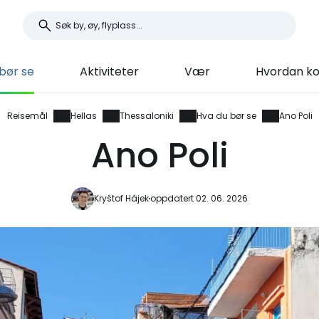
bør se
Aktiviteter
Vær
Hvordan k
Reisemål
Hellas
Thessaloniki
Hva du bør se
Ano Poli
Ano Poli
Kryštof Hájek
oppdatert 02. 06. 2026