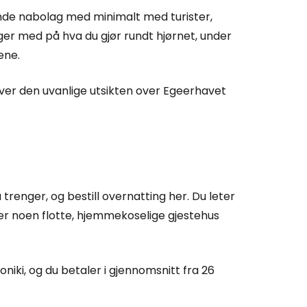
evende nabolag med minimalt med turister,
llesskapet
ger med på hva du gjør rundt hjørnet, under
ene.
rtsett med Google
over den uvanlige utsikten over Egeerhavet
tsett med Facebook
tsett med e-post
renger, og bestill overnatting her. Du leter
over noen flotte, hjemmekoselige gjestehus
oniki, og du betaler i gjennomsnitt fra 26