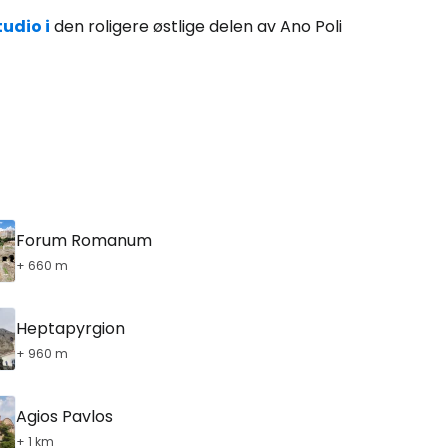
udio i
den roligere østlige delen av Ano Poli
Forum Romanum
+ 660 m
Heptapyrgion
+ 960 m
Agios Pavlos
+ 1 km