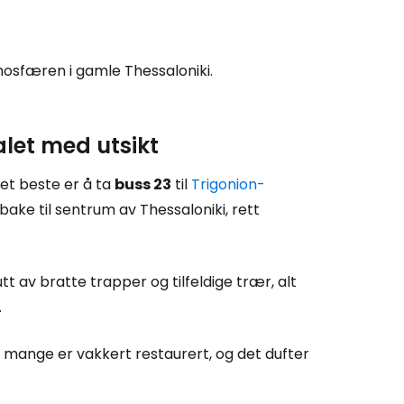
mosfæren i gamle Thessaloniki.
let med utsikt
det beste er å ta
buss 23
til
Trigonion-
bake til sentrum av Thessaloniki, rett
 av bratte trapper og tilfeldige trær, alt
.
 mange er vakkert restaurert, og det dufter
 Cestee