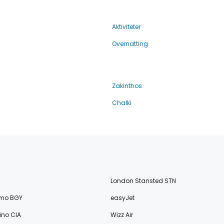
Aktiviteter
Overnatting
Zakinthos
Chalki
London Stansted STN
amo BGY
easyJet
no CIA
Wizz Air