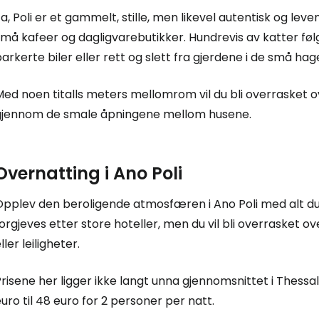
a, Poli er et gammelt, stille, men likevel autentisk og l
... det verdensomspennende reisefe
må kafeer og dagligvarebutikker. Hundrevis av katter føl
arkerte biler eller rett og slett fra gjerdene i de små hag
Fo
Med noen titalls meters mellomrom vil du bli overrasket 
gjennom de smale åpningene mellom husene.
For
Overnatting i Ano Poli
For
pplev den beroligende atmosfæren i Ano Poli med alt du t
orgjeves etter store hoteller, men du vil bli overrasket 
ller leiligheter.
risene her ligger ikke langt unna gjennomsnittet i Thessal
uro til 48 euro for 2 personer per natt.