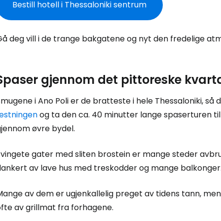
Bestill hotell i Thessaloniki sentrum
å deg vill i de trange bakgatene og nyt den fredelige at
Spaser gjennom det pittoreske kvarta
mugene i Ano Poli er de bratteste i hele Thessaloniki, så 
festningen
og ta den ca. 40 minutter lange spaserturen til
gjennom øvre bydel.
vingete gater med sliten brostein er mange steder avbrutt
flankert av lave hus med treskodder og mange balkonger
Mange av dem er ugjenkallelig preget av tidens tann, men
Logg inn på
fte av grillmat fra forhagene.