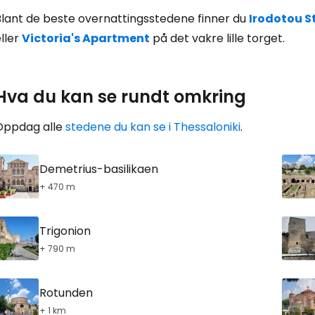
Blant de beste overnattingsstedene finner du
Irodotou St
ller
Victoria's Apartment
på det vakre lille torget.
Hva du kan se rundt omkring
Oppdag alle
stedene du kan se i Thessaloniki
.
Demetrius-basilikaen
+ 470 m
Trigonion
+ 790 m
Rotunden
+ 1 km