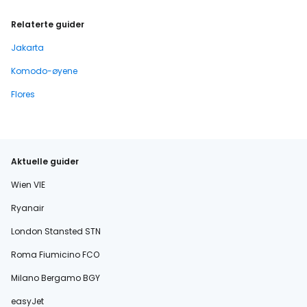
Relaterte guider
Jakarta
Komodo-øyene
Flores
Aktuelle guider
Wien VIE
Ryanair
London Stansted STN
Roma Fiumicino FCO
Milano Bergamo BGY
easyJet