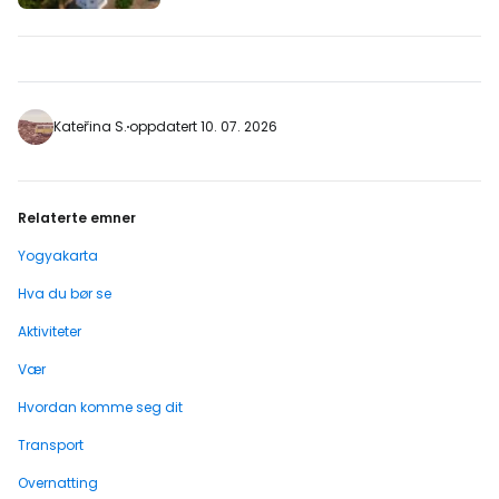
https://www.booking.com/city/id/yogyakarta.
aid=2405305;label=p-yogyakarta-
pantaibaron] Bukten er det vakreste og
lettest tilgjengelige stedet på
Yogyakartas kyst. Hva du kan gjøre i
Pantai Baron Den mangfoldige og vakre
Kateřina S.
oppdatert 10. 07. 2026
kystlinjen…
Relaterte emner
Yogyakarta
Hva du bør se
Aktiviteter
Vær
Hvordan komme seg dit
Transport
Overnatting