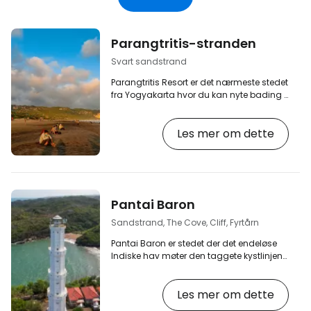
Parangtritis-stranden
Svart sandstrand
Parangtritis Resort er det nærmeste stedet
fra Yogyakarta hvor du kan nyte bading i
havet. På grunn av sin nærhet til byen og
den vakre, 3 km lange og brede stranden
Les mer om dette
er Parangtritis spesielt populært blant
lokalbefolkningen. Svært få utenlandske
turister kommer hit. Mens stranden er
veldig travel i helgene, er den mye mer
avslappet på hverdager, og du kan nyte
mye mer fred og ro. Fasiliteter på
Pantai Baron
stranden Langs nesten hele stranden
ligger det…
Sandstrand, The Cove, Cliff, Fyrtårn
Pantai Baron er stedet der det endeløse
Indiske hav møter den taggete kystlinjen
på Sør-Java, og skaper en koselig liten
bukt med en sandstrand og en
Les mer om dette
turistlandsby. [btn "De 10 beste hotellene i
Yogyakarta"