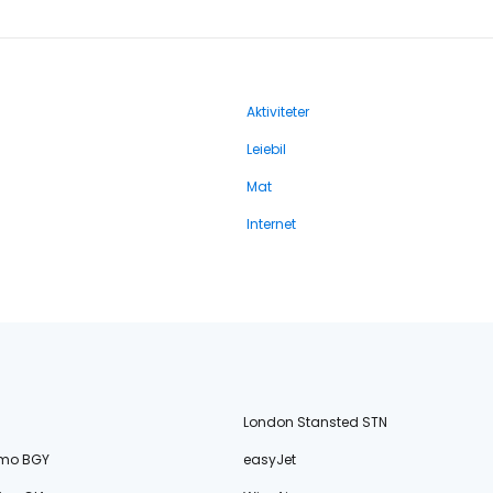
Aktiviteter
Leiebil
Mat
Internet
London Stansted STN
amo BGY
easyJet