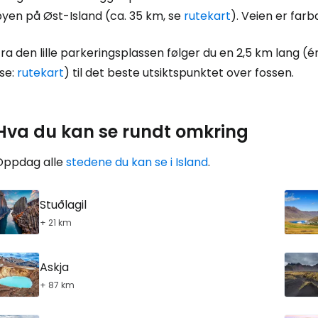
byen på Øst-Island (ca. 35 km, se
rutekart
). Veien er farb
For
ra den lille parkeringsplassen følger du en 2,5 km lang (én
se:
rutekart
) til det beste utsiktspunktet over fossen.
Hva du kan se rundt omkring
Oppdag alle
stedene du kan se i Island
.
Stuðlagil
+ 21 km
Askja
+ 87 km