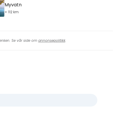
Myvatn
+ 112 km
 lenken. Se vår side om
annonsepolitikk
.