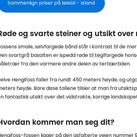
Sammenlign priser på leiebil - Island
Røde og svarte steiner og utsikt over
ossens smale, sølvfargede bånd står i kontrast til de mø
en svartgrå basalten er ispedd røde til teglfargede horis
Logg inn på
nåletrær fra den varmere andre delen av tertiærtiden.
elve Hengifoss faller fra rundt 450 meters høyde, og utg
... det verdensomspennende reisefe
eters høyde. Bare disse tallene tilsier at man fra utsikt
n fantastisk utsikt over det vidstrakte, karrige landskapet
Fo
Hvordan kommer man seg dit?
For
engifoss-fossen ligger på den asfalterte veien nummer 931