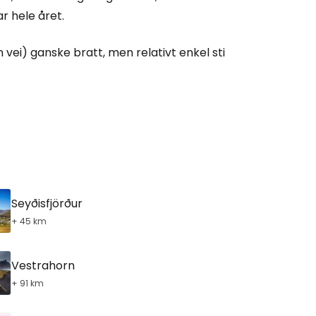
ar hele året.
tsett med e-post
 vei) ganske bratt, men relativt enkel sti
Seyðisfjörður
+ 45 km
Vestrahorn
+ 91 km