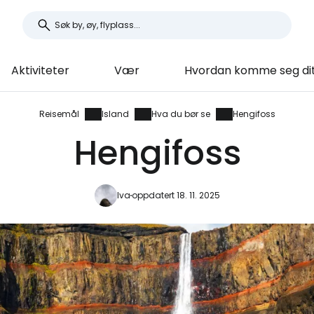
Aktiviteter
Vær
Hvordan komme seg di
Reisemål
Island
Hva du bør se
Hengifoss
Hengifoss
Iva
oppdatert 18. 11. 2025