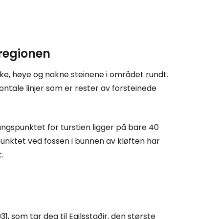
 regionen
rke, høye og nakne steinene i området rundt.
ontale linjer som er rester av forsteinede
 Cestee
angspunktet for turstien ligger på bare 40
llesskapet
spunktet ved fossen i bunnen av kløften har
.
rtsett med Google
tsett med Facebook
, som tar deg til Egilsstaðir, den største