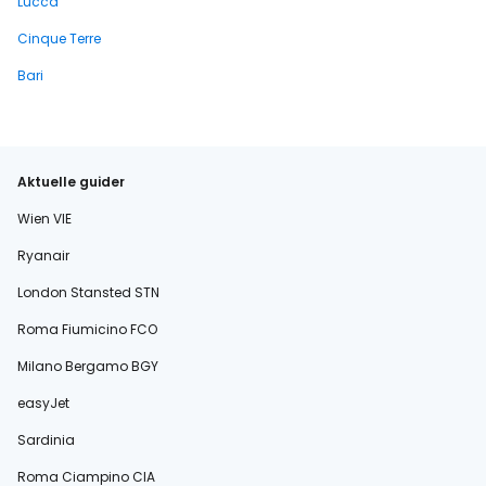
Lucca
Cinque Terre
Bari
Aktuelle guider
Wien VIE
Ryanair
London Stansted STN
Roma Fiumicino FCO
Milano Bergamo BGY
easyJet
Sardinia
Roma Ciampino CIA