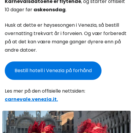
Karnevalsdatoene er flytende
, og starter offisielt
10 dager før
askeonsdag
.
Husk at dette er høysesongen i Venezia, så bestill
overnatting trekvart år i forveien. Og vær forberedt
på at det kan være mange ganger dyrere enn på
andre datoer.
Bestill hotell i Venezia på forhånd
Les mer på den offisielle nettsiden:
carnevale.venezia.it.