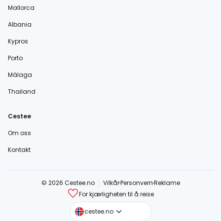
Mallorca
Albania
Kypros
Porto
Málaga
Thailand
Cestee
Om oss
Kontakt
© 2026 Cestee.no
Vilkår
Personvern
Reklame
For kjærligheten til å reise
cestee.com
cestee.no
cestee.sk