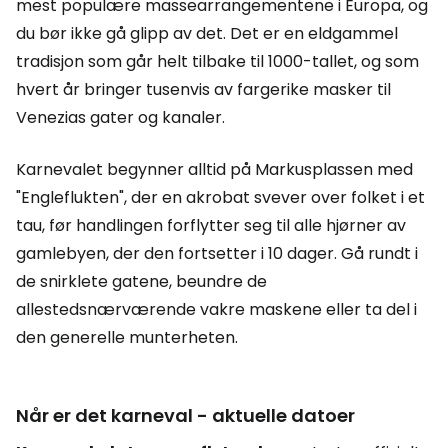
mest populære massearrangementene i Europa, og
du bør ikke gå glipp av det. Det er en eldgammel
tradisjon som går helt tilbake til 1000-tallet, og som
hvert år bringer tusenvis av fargerike masker til
Venezias gater og kanaler.
Karnevalet begynner alltid på Markusplassen med
"Engleflukten", der en akrobat svever over folket i et
tau, før handlingen forflytter seg til alle hjørner av
gamlebyen, der den fortsetter i 10 dager. Gå rundt i
de snirklete gatene, beundre de
allestedsnærværende vakre maskene eller ta del i
den generelle munterheten.
Når er det karneval - aktuelle datoer