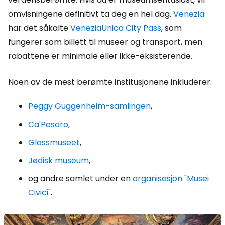
omvisningene definitivt ta deg en hel dag.
Venezia
har det såkalte
VeneziaUnica City Pass
, som
fungerer som billett til museer og transport, men
rabattene er minimale eller ikke-eksisterende.
Noen av de mest berømte institusjonene inkluderer:
Peggy Guggenheim-samlingen
,
Ca'Pesaro
,
Glassmuseet
,
Jødisk museum
,
og andre samlet under en
organisasjon "Musei
Civici"
.