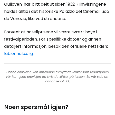
Gulløven, har blitt delt ut siden 1932. Filmvisningene
holdes alltid i det historiske Palazzo del Cinema i Lido
de Venezia, like ved strendene.
Forvent at hotellprisene vil være svært høye i
festivalperioden. For spesifikke datoer og annen
detaljert informasjon, besøk den offisielle nettsiden:
labiennale.org.
Denne artikkelen kan inneholde tilknyttede lenker som redaksjonen
vår kan tjene provisjon fra hvis du klikker på lenken. Se vår side om
annonsepolitikk
.
Noen spørsmål igjen?