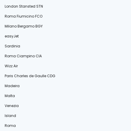
London Stansted STN
Roma Fiumicino FCO
Milano Bergamo BGY
easyJet
Sardinia
Roma Ciampino CIA
Wizz Air
Paris Charles de Gaulle CDG
Madeira
Malta
Venezia
Island
Roma