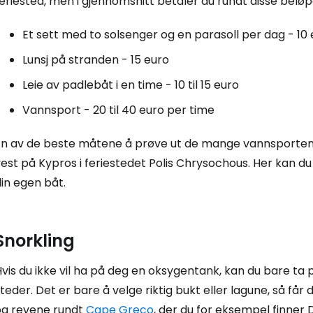
eriested, men i gjennomsnitt betaler du rundt disse belø
Et sett med to solsenger og en parasoll per dag - 10
Lunsj på stranden - 15 euro
Leie av padlebåt i en time - 10 til 15 euro
Vannsport - 20 til 40 euro per time
En av de beste måtene å prøve ut de mange vannsporte
est på Kypros i feriestedet
Polis Chrysochous
. Her kan du
in egen båt.
Snorkling
Hvis du ikke vil ha på deg en oksygentank, kan du bare t
teder. Det er bare å velge riktig bukt eller lagune, så får
og revene rundt
Cape Greco
, der du for eksempel finner 