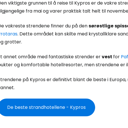
en viktigste grunnen til å reise til Kypros er de vakre 
ilgjengelige fra mai og varer praktisk talt helt til novembe
De vakreste strendene finner du på den
sørøstlige
spiss
Protaras
. Dette området kan skilte med krystallklare san
g grotter.
Et annet område med fantastiske strender er
vest
for
Pa
bukter og komfortable hotellresorter, men strendene er i
trendene på Kypros er definitivt blant de beste i Europa, 
vannet.
De beste strandhotellene - Kypros