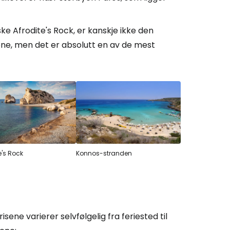
ke Afrodite's Rock, er kanskje ikke den
 Cestee
ene, men det er absolutt en av de mest
llesskapet
rtsett med Google
tsett med Facebook
e's Rock
Konnos-stranden
tsett med e-post
sene varierer selvfølgelig fra feriested til