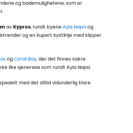
strendene og bademulighetene, som er
r.
en
av
Kypros
, rundt byene
Ayia Napa
og
dstrender og en kupert kystlinje med klipper
fos
og
Coral Bay
, der det finnes vakre
kke like sjenerøse som rundt Ayia Napa.
spesielt med det alltid vidunderlig klare