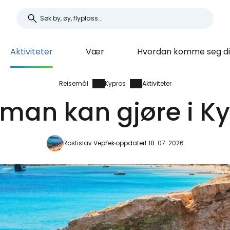
Aktiviteter
Vær
Hvordan komme seg di
Reisemål
Kypros
Aktiviteter
man kan gjøre i K
Rostislav Vepřek
oppdatert 18. 07. 2026