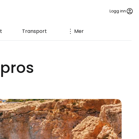
Logg inn
t
Transport
Mer
ypros