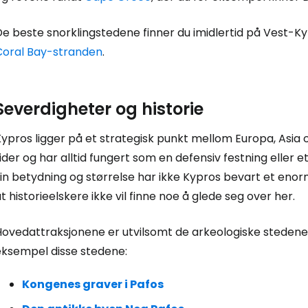
e beste snorklingstedene finner du imidlertid på Vest-Ky
Coral Bay-stranden
.
Severdigheter og historie
ypros ligger på et strategisk punkt mellom Europa, Asia 
ider og har alltid fungert som en defensiv festning eller 
sin betydning og størrelse har ikke Kypros bevart et eno
t historieelskere ikke vil finne noe å glede seg over her.
Hovedattraksjonene er utvilsomt de arkeologiske stedene 
eksempel disse stedene:
Kongenes graver i Pafos