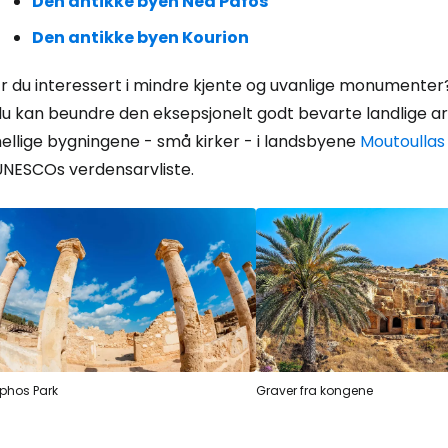
Den antikke byen Nea Pafos
Den antikke byen Kourion
r du interessert i mindre kjente og uvanlige monumenter? 
u kan beundre den eksepsjonelt godt bevarte landlige ark
ellige bygningene - små kirker - i landsbyene
Moutoullas
UNESCOs verdensarvliste.
phos Park
Graver fra kongene