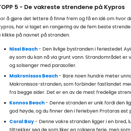
TOPP 5 - De vakreste strendene på Kypros
or å gjøre det lettere å finne frem og få en idé om hvor 
Kypros, har vi laget en rangering av de fem beste strend
 klikke på navnet på stranden.
Nissi Beach
- Den livlige bystranden i feriestedet A
øy som du kan nå via grunt vann. Strandområdet er v
og solsenger med parasoller.
Makronissos Beach
- Bare noen hundre meter unna,
Makronissos-stranden, som forbinder fastlandet med e
fra begge sider. Det er en av de mest fredelige stren
Konnos Beach
- Denne stranden er unik fordi den li
god høyde, og du finner den i feriebyen Protaras øst 
Coral Bay
- Denne vakre stranden ligger i en bred, 
tiltrekker seg de som liker en roligere ferie, men so