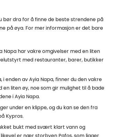
du bør dra for å finne de beste strendene på
ene på øya. For mer informasjon er det bare
yia Napa har vakre omgivelser med en liten
elutstyrt med restauranter, barer, butikker
 i enden av Ayia Napa, finner du den vakre
n liten øy, noe som gir mulighet til å bade
dene i Ayia Napa.
gger under en klippe, og du kan se den fra
på Kypros.
lukket bukt med svært klart vann og
m likevel er nær storbyen Pafos, som ligger