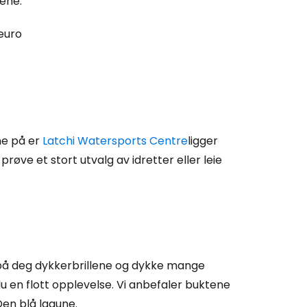
pene:
 euro
ne på er
Latchi Watersports Centre
ligger
 prøve et stort utvalg av idretter eller leie
a på deg dykkerbrillene og dykke mange
 du en flott opplevelse. Vi anbefaler buktene
Den blå lagune.