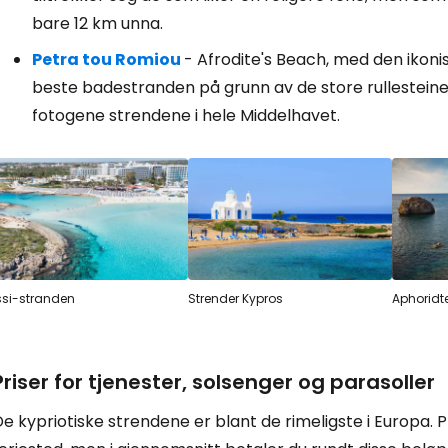
bare 12 km unna.
Petra tou Romiou
- Afrodite's Beach, med den ikonis
Logg inn på
beste badestranden på grunn av de store rullestein
fotogene strendene i hele Middelhavet.
... det verdensomspennende reisefe
Fo
For
ssi-stranden
Strender Kypros
Aphoridt
For
Priser for tjenester, solsenger og parasoller
e kypriotiske strendene er blant de rimeligste i Europa. Pri