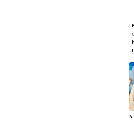
E
d
h
Pa