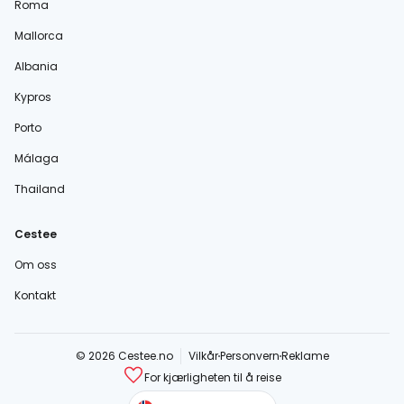
Roma
Mallorca
Albania
Kypros
Porto
Málaga
Thailand
Cestee
Om oss
Kontakt
© 2026 Cestee.no
Vilkår
Personvern
Reklame
For kjærligheten til å reise
cestee.com