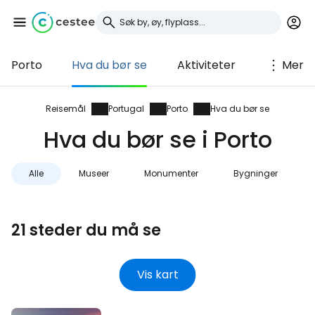
Porto
Hva du bør se
Aktiviteter
Mer
Logg inn på Cestee
... det verdensomspennende
Reisemål
Portugal
Porto
Hva du bør se
reisefellesskapet
Hva du bør se i Porto
Fortsett med Google
Alle
Museer
Monumenter
Bygninger
21 steder du må se
Fortsett med Facebook
Vis kart
Fortsett med e-post