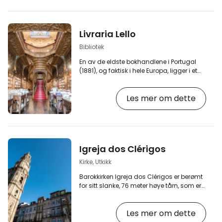
i Porto, og er viet til Jomfru Marias
himmelfart. Arkitektur og form …
Livraria Lello
Bibliotek
En av de eldste bokhandlene i Portugal
(1881), og faktisk i hele Europa, ligger i et
vakkert historisk hus i sentrum av byen.
Den er populær blant reisende, ikke bare
Les mer om dette
på grunn av det store utvalget av bøker,
men særlig på grunn av det rikt dekorerte
interiøret og den verdensberømte trappen
fra første til andre etasje. [btn "De 10 beste
hotellene i Porto"
https://www.booking.com/city/pt/porto.en-
Igreja dos Clérigos
gb.html?aid=2405305;label=p-porto-
livraria] …
Kirke, Utkikk
Barokkirken Igreja dos Clérigos er berømt
for sitt slanke, 76 meter høye tårn, som er
synlig fra nesten alle steder i Porto.
Klokketårnet er dekorert med 49 klokker, og
Les mer om dette
det er en offentlig utsiktsplattform på
toppen av tårnet. [btn "Bestill hotell i