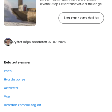
elvens utløp i Atlanterhavet, der tre lange
moloer stikker ut fra land for å beskytte
elven mot de store bølgene. [btn "De beste
Les mer om dette
hotellene ved sjøen"
https://www.booking.com/city/pt/porto.en-
gb.html?aid=2405305;label=p-porto-
farolim] På en av bryggene, den korteste,
står det lille, historiske Felgueiras-fyrtårnet
fra 1800-tallet, som bare bidrar til den
Kryštof Hájek
oppdatert 07. 07. 2026
nautiske atmosfæren og lukten av det
fjerne havet. …
Relaterte emner
Porto
Hva du bør se
Aktiviteter
Vær
Hvordan komme seg dit