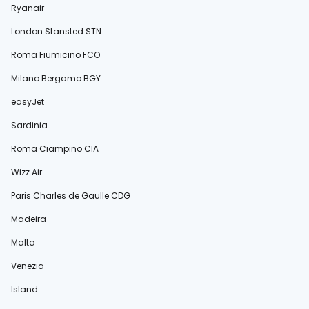
Ryanair
London Stansted STN
Roma Fiumicino FCO
Milano Bergamo BGY
easyJet
Sardinia
Roma Ciampino CIA
Wizz Air
Paris Charles de Gaulle CDG
Madeira
Malta
Venezia
Island