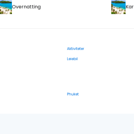
Overnatting
Kar
Aktiviteter
Leiebil
Phuket