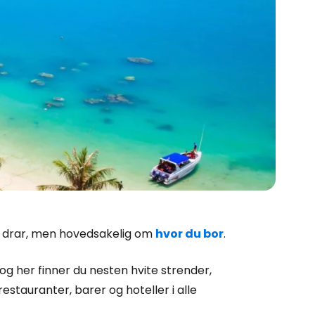
u drar, men hovedsakelig om
hvor du bor
.
g her finner du nesten hvite strender,
 restauranter, barer og hoteller i alle