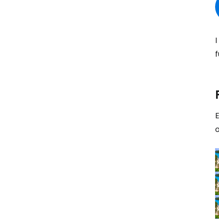
I
E
o