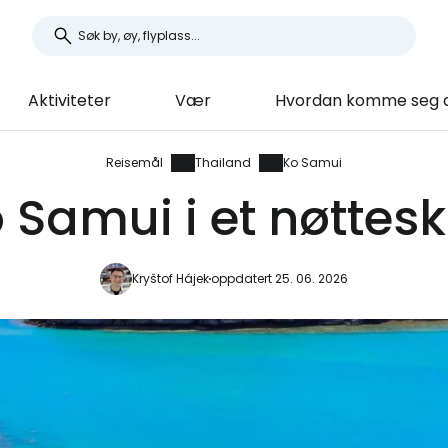
Aktiviteter
Vær
Hvordan komme seg d
Reisemål
Thailand
Ko Samui
 Samui i et nøttesk
Kryštof Hájek
oppdatert 25. 06. 2026