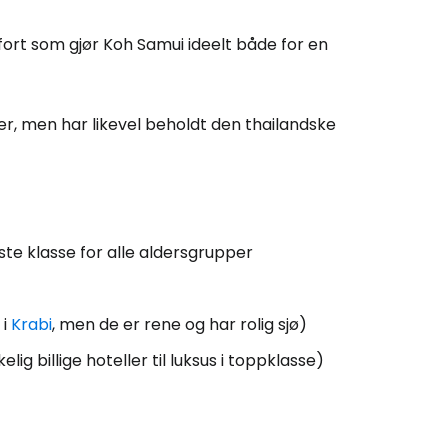
 Cestee
rt som gjør Koh Samui ideelt både for en
llesskapet
ster, men har likevel beholdt den thailandske
rtsett med Google
tsett med Facebook
te klasse for alle aldersgrupper
 i
Krabi
, men de er rene og har rolig sjø)
tsett med e-post
ig billige hoteller til luksus i toppklasse)