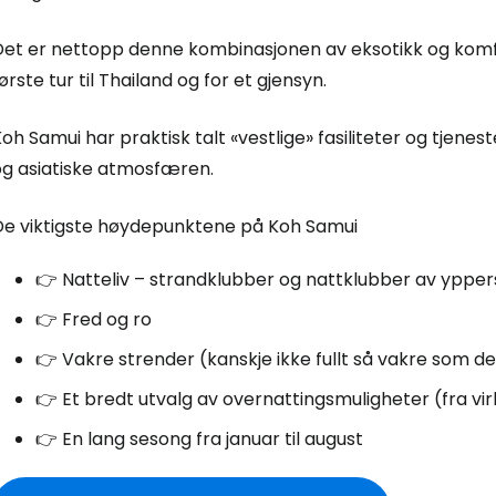
Logg inn på
Det er nettopp denne kombinasjonen av eksotikk og komfo
ørste tur til Thailand og for et gjensyn.
... det verdensomspennende reisefe
oh Samui har praktisk talt «vestlige» fasiliteter og tjene
og asiatiske atmosfæren.
Fo
De viktigste høydepunktene på Koh Samui
For
👉 Natteliv – strandklubber og nattklubber av yppers
👉 Fred og ro
👉 Vakre strender (kanskje ikke fullt så vakre som de
For
👉 Et bredt utvalg av overnattingsmuligheter (fra virkel
👉 En lang sesong fra januar til august