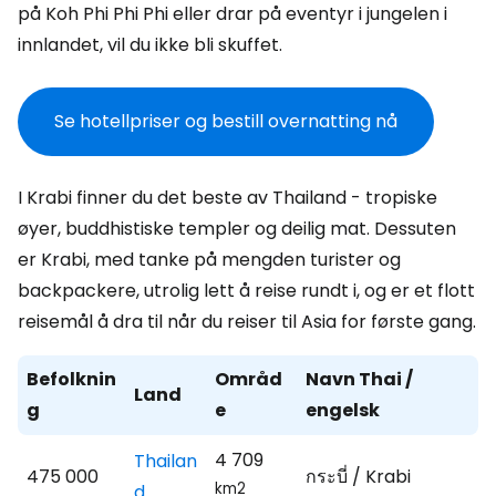
på Koh Phi Phi Phi eller drar på eventyr i jungelen i
innlandet, vil du ikke bli skuffet.
Se hotellpriser og bestill overnatting nå
I Krabi finner du det beste av Thailand - tropiske
øyer, buddhistiske templer og deilig mat. Dessuten
er Krabi, med tanke på mengden turister og
backpackere, utrolig lett å reise rundt i, og er et flott
reisemål å dra til når du reiser til Asia for første gang.
Befolknin
Områd
Navn Thai /
Land
g
e
engelsk
4 709
Thailan
475 000
กระบี่ / Krabi
km2
d