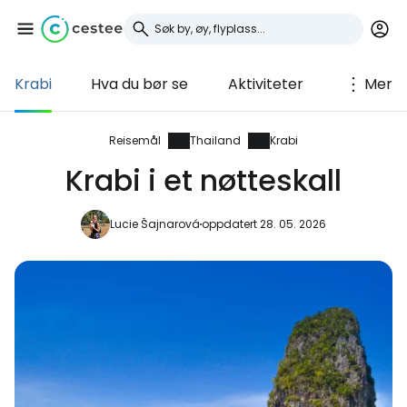
Krabi
Hva du bør se
Aktiviteter
Mer
Logg inn på Cestee
... det verdensomspennende
Reisemål
Thailand
Krabi
reisefellesskapet
Krabi i et nøtteskall
Fortsett med Google
Lucie Šajnarová
oppdatert 28. 05. 2026
Fortsett med Facebook
Fortsett med e-post