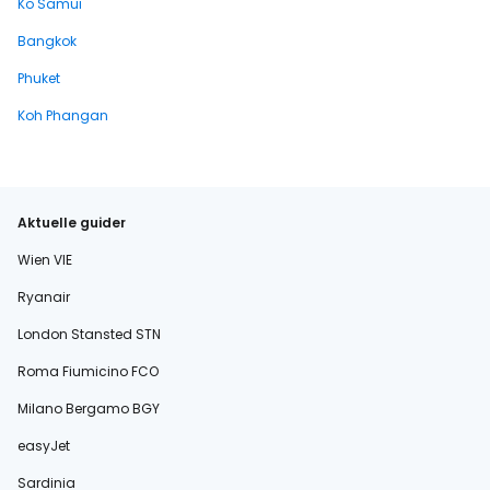
Ko Samui
Bangkok
Phuket
Koh Phangan
Aktuelle guider
Wien VIE
Ryanair
London Stansted STN
Roma Fiumicino FCO
Milano Bergamo BGY
easyJet
Sardinia