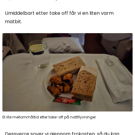
Umiddelbart etter take off får vi en liten varm
matbit.
Et lite mellommåltid etter take-off på nattflyvninger
Dessverre sover vi gjennom frokosten, så du kan