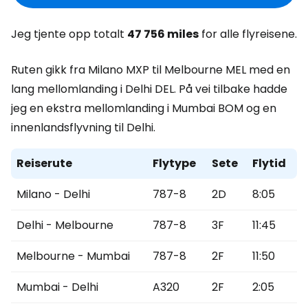
Jeg tjente opp totalt
47 756 miles
for alle flyreisene.
Ruten gikk fra Milano MXP til Melbourne MEL med en
lang mellomlanding i Delhi DEL. På vei tilbake hadde
jeg en ekstra mellomlanding i Mumbai BOM og en
innenlandsflyvning til Delhi.
Reiserute
Flytype
Sete
Flytid
Milano - Delhi
787-8
2D
8:05
Delhi - Melbourne
787-8
3F
11:45
Melbourne - Mumbai
787-8
2F
11:50
Mumbai - Delhi
A320
2F
2:05