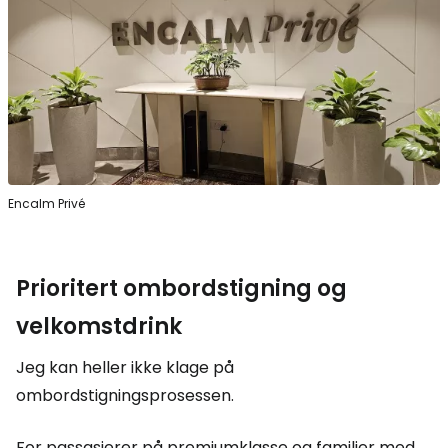
Encalm Privé
Prioritert ombordstigning og
velkomstdrink
Jeg kan heller ikke klage på
ombordstigningsprosessen.
For passasjerer på premiumklasse og familier med