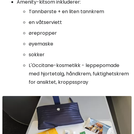
Amenity-kit
som inkluderer:
Tannbørste + en liten tannkrem
en våtserviett
ørepropper
øyemaske
sokker
L'Occitane-kosmetikk - leppepomade
med hjortetalg, håndkrem, fuktighetskrem
for ansiktet, kroppsspray