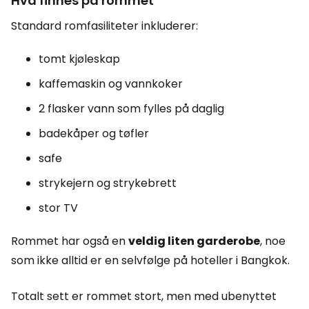
Hva finnes på rommet
Standard romfasiliteter inkluderer:
tomt kjøleskap
kaffemaskin og vannkoker
2 flasker vann som fylles på daglig
badekåper og tøfler
safe
strykejern og strykebrett
stor TV
Rommet har også en
veldig liten garderobe
, noe
som ikke alltid er en selvfølge på hoteller i Bangkok.
Totalt sett er rommet stort, men med ubenyttet