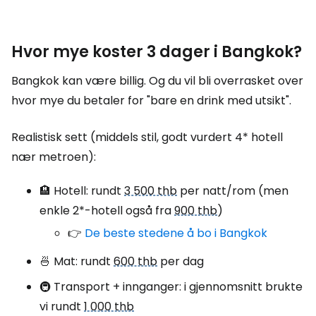
Hvor mye koster 3 dager i Bangkok?
Bangkok kan være billig. Og du vil bli overrasket over
hvor mye du betaler for "bare en drink med utsikt".
Realistisk sett (middels stil, godt vurdert 4* hotell
nær metroen):
🏨 Hotell: rundt
3 500 thb
per natt/rom (men
enkle 2*-hotell også fra
900 thb
)
👉
De beste stedene å bo i Bangkok
🍜 Mat: rundt
600 thb
per dag
🚇 Transport + innganger: i gjennomsnitt brukte
vi rundt
1 000 thb