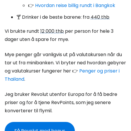
👉
Hvordan reise billig rundt i Bangkok
🍸 Drinker i de beste barene: fra
440 thb
Vi brukte rundt
12 000 thb
per person for hele 3
dager uten å spare for mye.
Mye penger går vanligvis ut på valutakursen når du
tar ut fra minibanken. Vi bryter ned hvordan gebyrer
og valutakurser fungerer her 👉
Penger og priser i
Thailand
.
Jeg bruker Revolut utenfor Europa for å få bedre
priser og for å tjene RevPoints, som jeg senere
konverterer til flymil.
Få Revolut med bonus