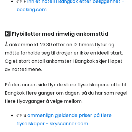
👉 F
inn et hotell i Bangkok etter beliggenhet -
booking.com
2️⃣ Flybilletter med rimelig ankomsttid
Å ankomme kl. 23.30 etter en 12 timers flytur og
måtte forholde seg til drosjer er ikke en ideell start.
Og et stort antall ankomster i Bangkok skjer i løpet
av nattetimene.
På den annen side flyr de store flyselskapene ofte til
Bangkok flere ganger om dagen, så du har som regel
flere flyavganger å velge mellom.
👉 S
ammenlign gjeldende priser på flere
flyselskaper - skyscanner.com