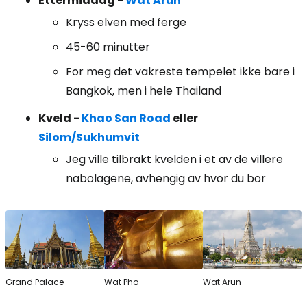
Ettermiddag -
Wat Arun
Kryss elven med ferge
45-60 minutter
For meg det vakreste tempelet ikke bare i
Bangkok, men i hele Thailand
Kveld -
Khao San Road
eller
Silom/Sukhumvit
Jeg ville tilbrakt kvelden i et av de villere
nabolagene, avhengig av hvor du bor
Grand Palace
Wat Pho
Wat Arun