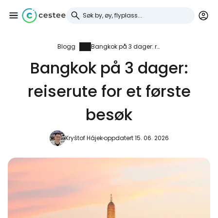
Blogg
Bangkok på 3 dager: reiserute for et første besøk
Logg inn på Cestee
Bangkok på 3 dager:
... det verdensomspennende
reiserute for et første
reisefellesskapet
besøk
Fortsett med Google
Kryštof Hájek
oppdatert 15. 06. 2026
Fortsett med Facebook
Fortsett med e-post