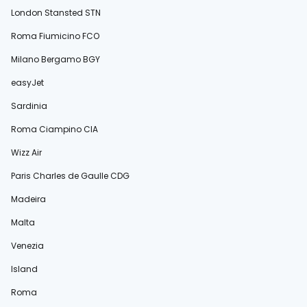
London Stansted STN
Roma Fiumicino FCO
Milano Bergamo BGY
easyJet
Sardinia
Roma Ciampino CIA
Wizz Air
Paris Charles de Gaulle CDG
Madeira
Malta
Venezia
Island
Roma