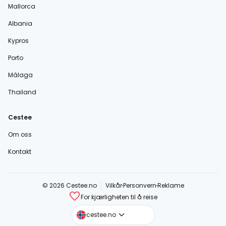
Mallorca
Albania
Kypros
Porto
Málaga
Thailand
Cestee
Om oss
Kontakt
© 2026 Cestee.no
Vilkår
Personvern
Reklame
For kjærligheten til å reise
cestee.com
cestee.no
cestee.sk