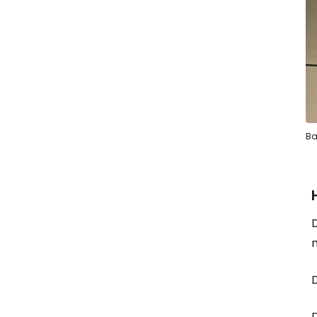
Ba
D
m
D