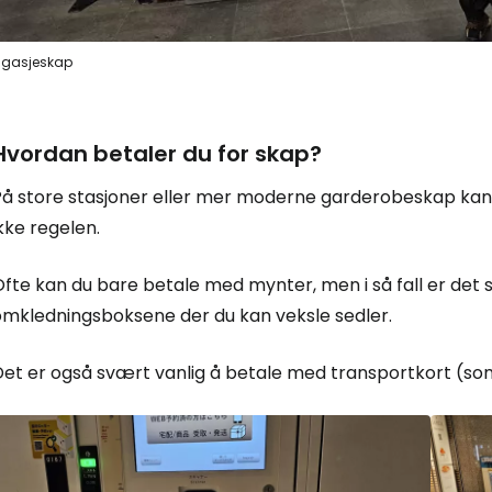
gasjeskap
Hvordan betaler du for skap?
På store stasjoner eller mer moderne garderobeskap kan 
kke regelen.
Ofte kan du bare betale med mynter, men i så fall er det
omkledningsboksene der du kan veksle sedler.
Det er også svært vanlig å betale med transportkort (som