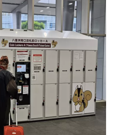
 Cestee
llesskapet
rtsett med Google
tsett med Facebook
tsett med e-post