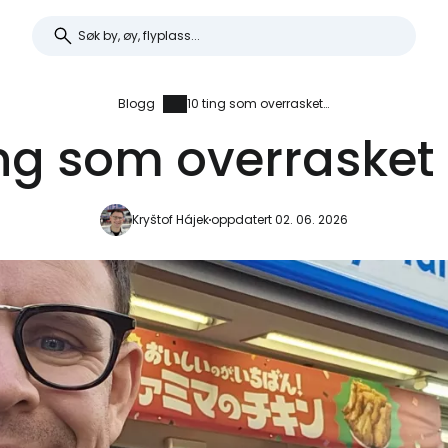
Blogg
10 ting som overrasket meg
ing som overraske
Kryštof Hájek
oppdatert 02. 06. 2026