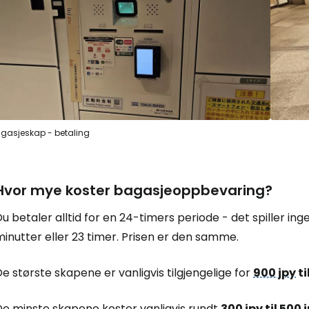
gasjeskap - betaling
Hvor mye koster bagasjeoppbevaring?
u betaler alltid for en 24-timers periode - det spiller in
inutter eller 23 timer. Prisen er den samme.
e største skapene er vanligvis tilgjengelige for
900 jpy
ti
De minste skapene koster vanligvis rundt
300 jpy
til
500 