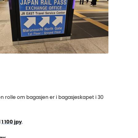
gen rolle om bagasjen er i bagasjeskapet i 30
l
1 100 jpy
.
jpy
.