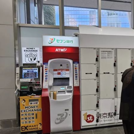
Logg inn på
... det verdensomspennende reisefe
Fo
For
For