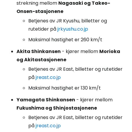
strekning mellom
Nagasaki og Takeo-
Onsen-stasjonene
Betjenes av JR Kyushu, billetter og
rutetider på
jrkyushu.co.jp
Maksimal hastighet er 260 km/t
Akita Shinkansen
- kjører mellom
Morioka
og Akitastasjonene
Betjenes av JR East, billetter og rutetider
på
jreast.co.jp
Maksimal hastighet er 130 km/t
Yamagata Shinkansen
- kjører mellom
Fukushima og Shinjostasjonene
Betjenes av JR East, billetter og rutetider
på
jreast.co.jp