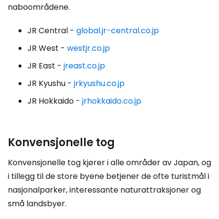
naboområdene.
JR Central -
global.jr-central.co.jp
JR West -
westjr.co.jp
JR East -
jreast.co.jp
JR Kyushu -
jrkyushu.co.jp
JR Hokkaido -
jrhokkaido.co.jp
Konvensjonelle tog
Konvensjonelle tog kjører i alle områder av Japan, og
i tillegg til de store byene betjener de ofte turistmål i
nasjonalparker, interessante naturattraksjoner og
små landsbyer.