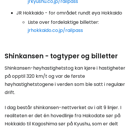
jrkyushu.co.jp/railpass
JR Hokkaido - for området rundt øya Hokkaido
Liste over fordelaktige billetter:
jrhokkaido.co.jp/railpass
Shinkansen - togtyper og billetter
Shinkansen-høyhastighetstog kan kjøre i hastigheter
på opptil 320 km/t og var de første
høyhastighetstogene i verden som ble satt i regulær
drift.
I dag består shinkansen-nettverket av i alt 9 linjer. I
realiteten er det én hovedlinje fra Hakodate sør på
Hokkaido til Kagoshima sør på Kyushu, som er delt