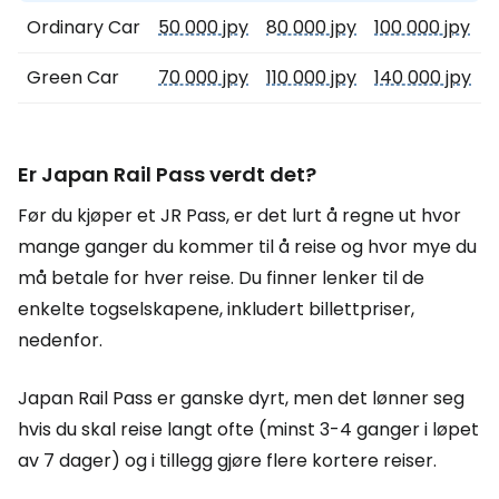
Ordinary Car
50 000 jpy
80 000 jpy
100 000 jpy
Green Car
70 000 jpy
110 000 jpy
140 000 jpy
Er Japan Rail Pass verdt det?
Før du kjøper et JR Pass, er det lurt å regne ut hvor
mange ganger du kommer til å reise og hvor mye du
må betale for hver reise. Du finner lenker til de
enkelte togselskapene, inkludert billettpriser,
nedenfor.
Japan Rail Pass er ganske dyrt, men det lønner seg
hvis du skal reise langt ofte (minst 3-4 ganger i løpet
av 7 dager) og i tillegg gjøre flere kortere reiser.