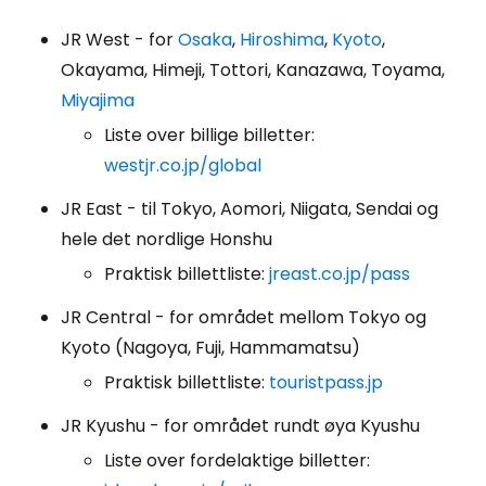
JR West - for
Osaka
,
Hiroshima
,
Kyoto
,
Okayama, Himeji, Tottori, Kanazawa, Toyama,
Miyajima
Liste over billige billetter:
westjr.co.jp/global
JR East - til Tokyo, Aomori, Niigata, Sendai og
hele det nordlige Honshu
Praktisk billettliste:
jreast.co.jp/pass
JR Central - for området mellom Tokyo og
Kyoto (Nagoya, Fuji, Hammamatsu)
Praktisk billettliste:
touristpass.jp
JR Kyushu - for området rundt øya Kyushu
Liste over fordelaktige billetter: