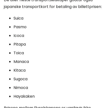
japanske transportkort for betaling av billettprisen:
Suica
Pasmo
Icoca
Pitapa
Toica
Manaca
Kitaca
Sugoca
Nimoca
Hayakaken
Prisene mellom flyselskapene er vanligvis ikke