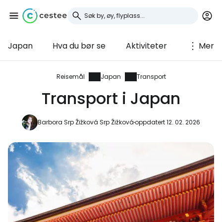
Japan
Hva du bør se
Aktiviteter
Mer
Logg inn på Cestee
... det verdensomspennende
Reisemål
Japan
Transport
reisefellesskapet
Transport i Japan
Fortsett med Google
Barbora Srp Žižková Srp Žižková
oppdatert 12. 02. 2026
Fortsett med Facebook
Fortsett med e-post