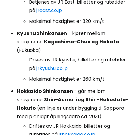
Betjenes av JR East, billetter og rutetider
på
jreast.co.jp
Maksimal hastighet er 320 km/t
Kyushu Shinkansen
- kjører mellom
stasjonene
Kagoshima-Chuo og Hakata
(Fukuoka)
Drives av JR Kyushu, billetter og rutetider
på
jrkyushu.co.jp
Maksimal hastighet er 260 km/t
Hokkaido Shinkansen
- går mellom
stasjonene
Shin-Aomori og Shin-Hakodate-
Hokuto
(en linje er under bygging til Sapporo
med planlagt åpningsdato ca. 2031)
Driftes av JR Hokkaido, billetter og
rutetider på
jrhokkaido.co.jp