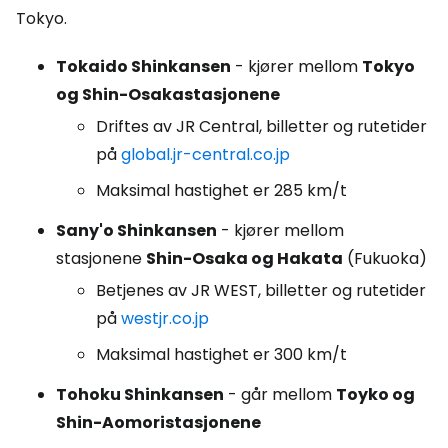
Tokyo.
Tokaido Shinkansen
- kjører mellom
Tokyo
og Shin-Osakastasjonene
Driftes av JR Central, billetter og rutetider
på
global.jr-central.co.jp
Maksimal hastighet er 285 km/t
Sany'o Shinkansen
- kjører mellom
stasjonene
Shin-Osaka og Hakata
(Fukuoka)
Betjenes av JR WEST, billetter og rutetider
på
westjr.co.jp
Maksimal hastighet er 300 km/t
Tohoku Shinkansen
- går mellom
Toyko og
Shin-Aomoristasjonene