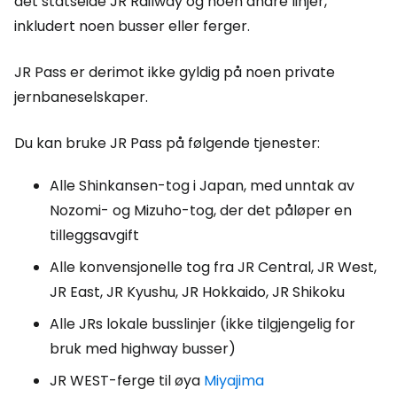
det statseide JR Railway og noen andre linjer,
inkludert noen busser eller ferger.
JR Pass er derimot ikke gyldig på noen private
jernbaneselskaper.
Du kan bruke JR Pass på følgende tjenester:
Alle Shinkansen-tog i Japan, med unntak av
Nozomi- og Mizuho-tog, der det påløper en
tilleggsavgift
Alle konvensjonelle tog fra JR Central, JR West,
JR East, JR Kyushu, JR Hokkaido, JR Shikoku
Alle JRs lokale busslinjer (ikke tilgjengelig for
bruk med
highway
busser)
JR WEST-ferge til øya
Miyajima