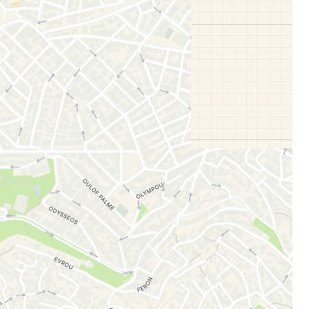
 Cestee
llesskapet
rtsett med Google
tsett med Facebook