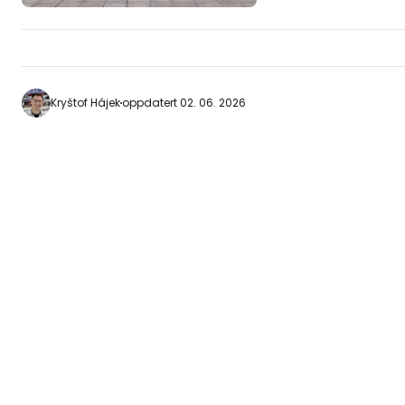
besøker det minst én gang. 
hotell i Thessaloni
https://www.booki
gb.html?aid=2405
aristoteles] Torget munner ut i
Kryštof Hájek
oppdatert 02. 06. 2026
Aristoteles-gaten,
med mange butikke