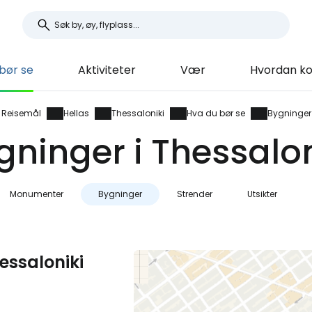
bør se
Aktiviteter
Vær
Hvordan k
Reisemål
Hellas
Thessaloniki
Hva du bør se
Bygninger
gninger i Thessalon
Monumenter
Bygninger
Strender
Utsikter
essaloniki