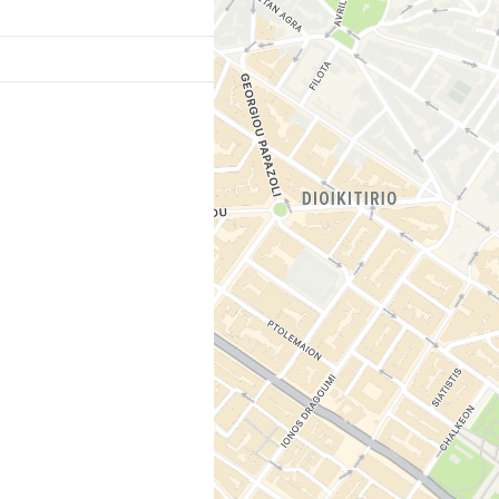
[btn "Bestill
For
ki sentrum"
ng.com/city/gr/thessaloniki.en-
305;label=p-solun-
 den viktigste gågaten
r, kafeer og…