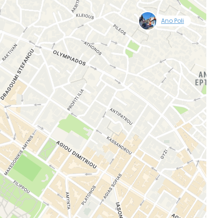
tsett med e-post
null
Ano Poli