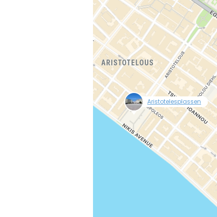
null
Aristotelesplassen