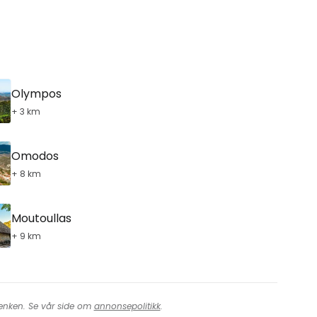
Olympos
+ 3 km
Omodos
+ 8 km
Moutoullas
+ 9 km
 lenken. Se vår side om
annonsepolitikk
.