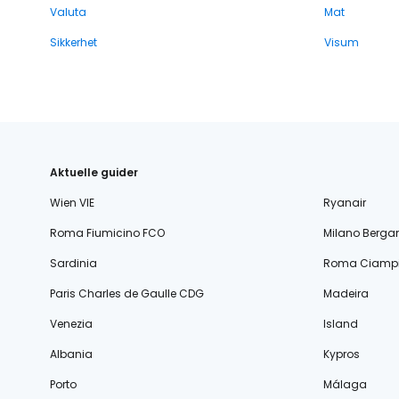
Valuta
Mat
Sikkerhet
Visum
Aktuelle guider
Wien VIE
Ryanair
Roma Fiumicino FCO
Milano Berg
Sardinia
Roma Ciampi
Paris Charles de Gaulle CDG
Madeira
Venezia
Island
Albania
Kypros
Porto
Málaga