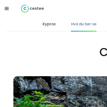
Kypros
Hva du bør se
C