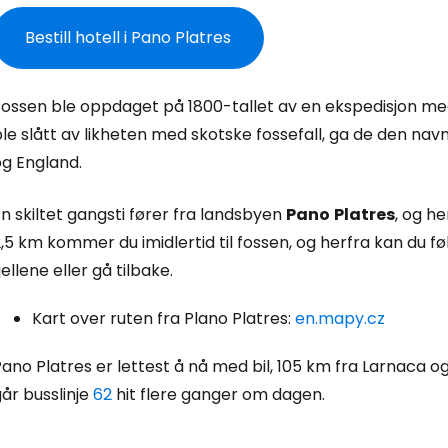
Bestill hotell i Pano Platres
Fossen ble oppdaget på 1800-tallet av en ekspedisjon med
Logg inn på
le slått av likheten med skotske fossefall, ga de den nav
og England.
... det verdensomspennende reisefe
n skiltet gangsti fører fra landsbyen
Pano
Platres
, og h
,5 km kommer du imidlertid til fossen, og herfra kan du fø
Fo
jellene eller gå tilbake.
Kart over ruten fra Plano Platres:
en.mapy.cz
For
ano Platres er lettest å nå med bil, 105 km fra Larnaca 
år busslinje
62
hit flere ganger om dagen.
For