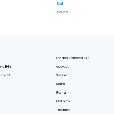
Kart
Internet
London Stansted STN
amo BGY
easyJet
no CIA
Wizz Air
Malta
Roma
Mallorca
Thailand