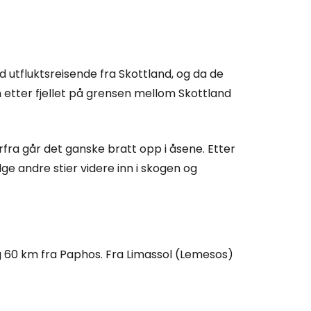
 utfluktsreisende fra Skottland, og da de
 Cestee
n etter fjellet på grensen mellom Skottland
llesskapet
erfra går det ganske bratt opp i åsene. Etter
lge andre stier videre inn i skogen og
rtsett med Google
tsett med Facebook
og 60 km fra Paphos. Fra Limassol (Lemesos)
tsett med e-post