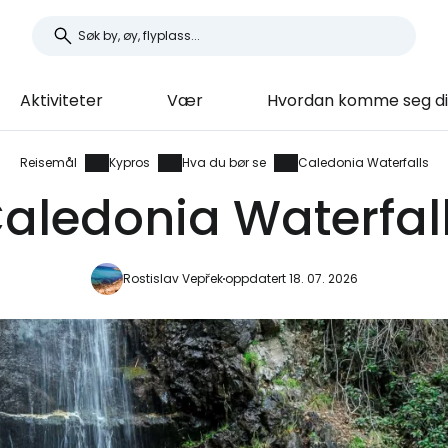
Aktiviteter
Vær
Hvordan komme seg di
Reisemål
Kypros
Hva du bør se
Caledonia Waterfalls
aledonia Waterfal
Rostislav Vepřek
oppdatert 18. 07. 2026