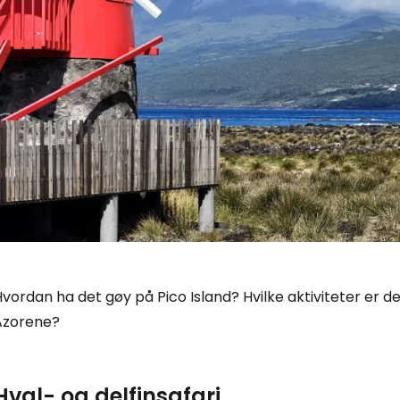
vordan ha det gøy på Pico Island? Hvilke aktiviteter er det
Azorene?
Hval- og delfinsafari