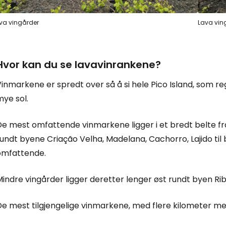
va vingårder
Lava ving
Hvor kan du se lavavinrankene?
inmarkene er spredt over så å si hele Pico Island, som r
ye sol.
De mest omfattende vinmarkene ligger i et bredt belte fr
undt byene Criação Velha, Madelana, Cachorro, Lajido til
omfattende.
indre vingårder ligger deretter lenger øst rundt byen Rib
e mest tilgjengelige vinmarkene, med flere kilometer med 