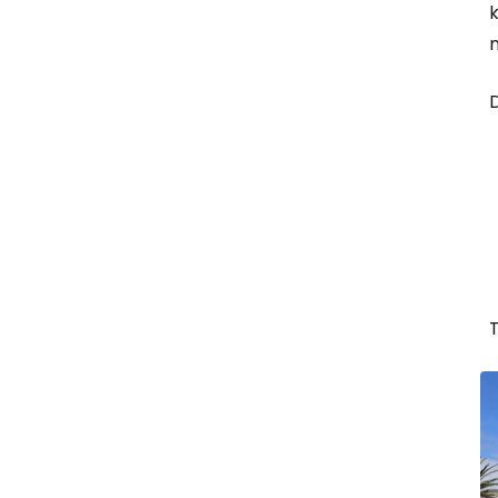
k
m
D
T