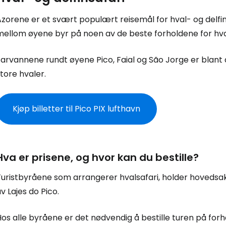
Azorene er et svært populært reisemål for hval- og delf
mellom øyene byr på noen av de beste forholdene for hval
arvannene rundt øyene Pico, Faial og São Jorge er blant 
tore hvaler.
Kjøp billetter til Pico PIX lufthavn
Hva er prisene, og hvor kan du bestille?
uristbyråene som arrangerer hvalsafari, holder hovedsake
v Lajes do Pico.
os alle byråene er det nødvendig å bestille turen på forh