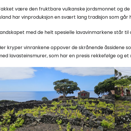
Takket være den fruktbare vulkanske jordsmonnet og de s
sland har vinproduksjon en svært lang tradisjon som går hel
Landskapet med de helt spesielle lavavinmarkene står ti
Her kryper vinrankene oppover de skrånende åssidene so
med lavasteinsmurer, som har en presis rekkefølge og et 