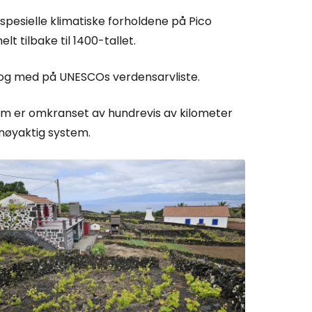
pesielle klimatiske forholdene på Pico
t tilbake til 1400-tallet.
l og med på UNESCOs verdensarvliste.
m er omkranset av hundrevis av kilometer
nøyaktig system.