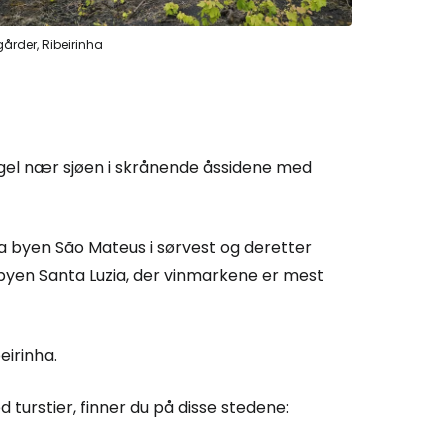
årder, Ribeirinha
egel nær sjøen i skrånende åssidene med
a byen São Mateus i sørvest og deretter
 byen Santa Luzia, der vinmarkene er mest
eirinha.
turstier, finner du på disse stedene: