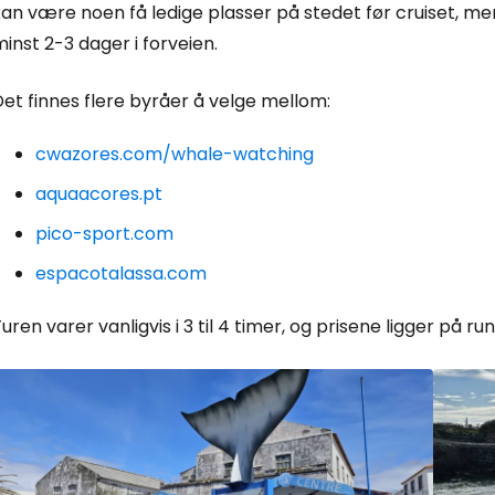
an være noen få ledige plasser på stedet før cruiset, men
inst 2-3 dager i forveien.
et finnes flere byråer å velge mellom:
cwazores.com/whale-watching
aquaacores.pt
pico-sport.com
espacotalassa.com
uren varer vanligvis i 3 til 4 timer, og prisene ligger på ru