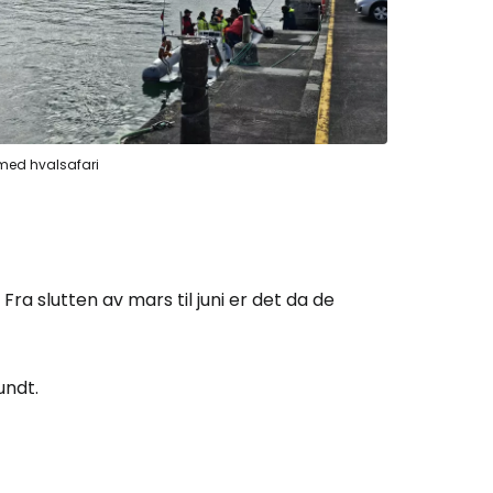
 Cestee
llesskapet
 med hvalsafari
rtsett med Google
. Fra slutten av mars til juni er det da de
tsett med Facebook
undt.
tsett med e-post