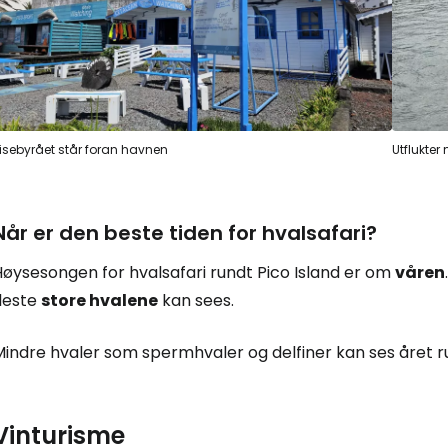
Logg inn på
... det verdensomspennende reisefe
isebyrået står foran havnen
Utflukter
Fo
Når er den beste tiden for hvalsafari?
Høysesongen for hvalsafari rundt Pico Island er om
våren
For
fleste
store hvalene
kan sees.
Mindre hvaler som spermhvaler og delfiner kan ses året r
For
Vinturisme