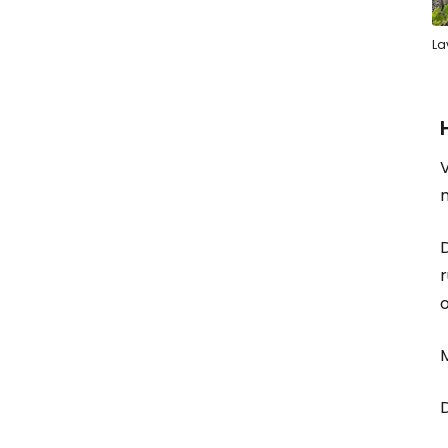
La
V
m
r
M
D