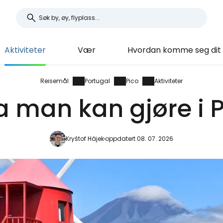
Aktiviteter
Vær
Hvordan komme seg dit
Reisemål
Portugal
Pico
Aktiviteter
 man kan gjøre i 
Kryštof Hájek
oppdatert 08. 07. 2026