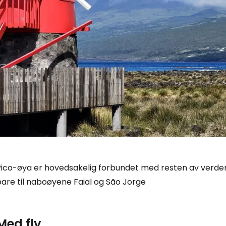
ico-øya er hovedsakelig forbundet med resten av verden v
bare til naboøyene Faial og São Jorge
Med fly