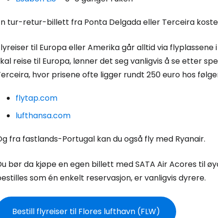
n tur-retur-billett fra Ponta Delgada eller Terceira kost
Logg inn på
lyreiser til Europa eller Amerika går alltid via flyplassene
kal reise til Europa, lønner det seg vanligvis å se etter spe
... det verdensomspennende reisefe
erceira, hvor prisene ofte ligger rundt 250 euro hos følge
flytap.com
Fo
lufthansa.com
g fra fastlands-Portugal kan du også fly med Ryanair.
For
u bør da kjøpe en egen billett med SATA Air Acores til øya
estilles som én enkelt reservasjon, er vanligvis dyrere.
For
Bestill flyreiser til Flores lufthavn (FLW)