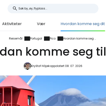
Aktiviteter
Vær
Hvordan komme seg dit
Reisemål
Portugal
Pico
Hvordan komme seg dit
dan komme seg til
Kryštof Hájek
oppdatert 08. 07. 2026