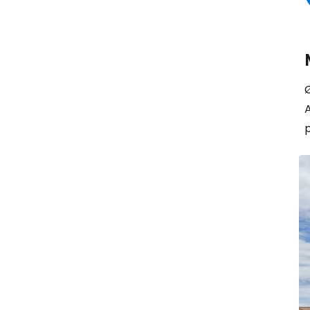
Ø
A
p