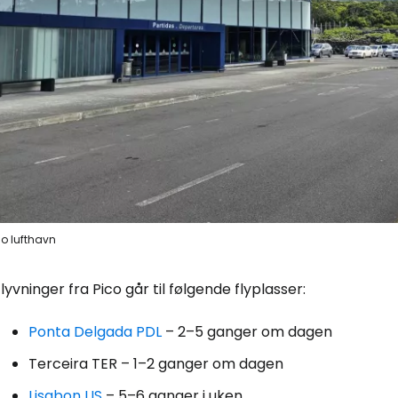
co lufthavn
lyvninger fra Pico går til følgende flyplasser:
Ponta Delgada PDL
– 2–5 ganger om dagen
Terceira TER
– 1–2 ganger om dagen
Lisabon LIS
– 5–6 ganger i uken