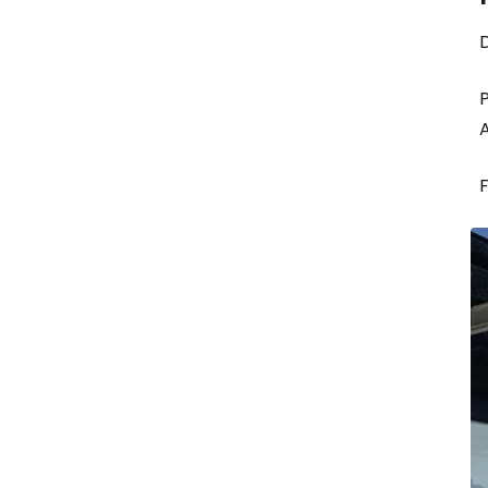
P
A
F