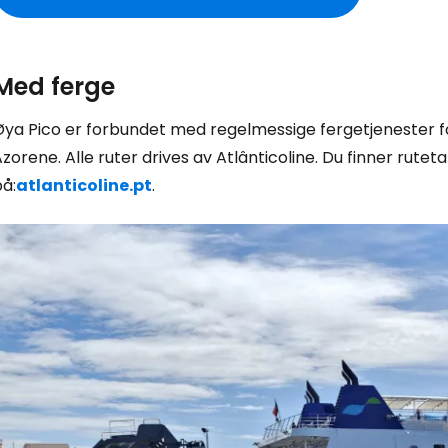
Med ferge
ya Pico er forbundet med regelmessige fergetjenester for 
zorene. Alle ruter drives av Atlânticoline. Du finner ruteta
å:
atlanticoline.pt
.