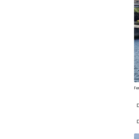
Fe
D
D