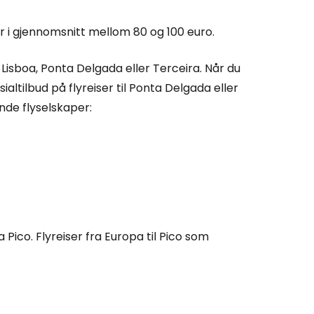
er i gjennomsnitt mellom 80 og 100 euro.
 Cestee
 i Lisboa, Ponta Delgada eller Terceira. Når du
sialtilbud på flyreiser til Ponta Delgada eller
llesskapet
nde flyselskaper:
rtsett med Google
tsett med Facebook
 Pico. Flyreiser fra Europa til Pico som
tsett med e-post