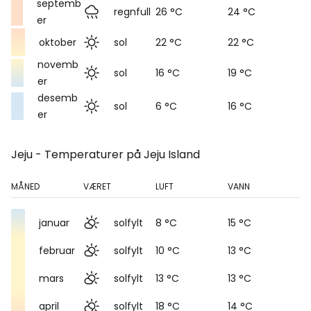
septemb
regnfull
26 °C
24 °C
er
oktober
sol
22 °C
22 °C
novemb
sol
16 °C
19 °C
er
desemb
sol
6 °C
16 °C
er
Jeju - Temperaturer på Jeju Island
MÅNED
VÆRET
LUFT
VANN
januar
solfylt
8 °C
15 °C
februar
solfylt
10 °C
13 °C
mars
solfylt
13 °C
13 °C
april
solfylt
18 °C
14 °C