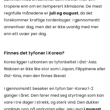
tropene enn om en temperert klimasone. De mest
regnfulle månedene er
juli og august
, da det
forekommer kraftige tordenbyger. I gjennomsnitt
annenhver dag, men det er ikke uvanlig med mer
enn ett uvær per dag.
Finnes det tyfoner i Korea?
Korea ligger i utkanten av tyfonbeltet i Øst-Asia.
Risikoen er ikke like stor som i Japan, Filippinene eller
Øst-Kina, men den finnes likevel.
I gjennomsnitt besøker en tyfon Sør-Korea 1-2
ganger i året. Den fører med seg styrtregn som kan
vare i tre dager i strekk, og sterk vind. Den dukker
vanligvis opp på sørkysten eller Jeju-øya
i august