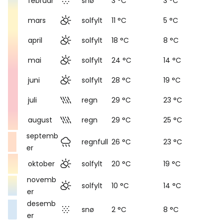
februar
snø
3 °C
3 °C
mars
solfylt
11 °C
5 °C
april
solfylt
18 °C
8 °C
mai
solfylt
24 °C
14 °C
juni
solfylt
28 °C
19 °C
juli
regn
29 °C
23 °C
august
regn
29 °C
25 °C
septemb
regnfull
26 °C
23 °C
er
oktober
solfylt
20 °C
19 °C
novemb
solfylt
10 °C
14 °C
er
desemb
snø
2 °C
8 °C
er