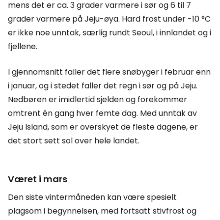
mens det er ca. 3 grader varmere i sør og 6 til 7
grader varmere på Jeju-øya. Hard frost under -10 °C
er ikke noe unntak, særlig rundt Seoul, i innlandet og i
fjellene.
I gjennomsnitt faller det flere snøbyger i februar enn
i januar, og i stedet faller det regn i sør og på Jeju.
Nedbøren er imidlertid sjelden og forekommer
omtrent én gang hver femte dag. Med unntak av
Jeju Island, som er overskyet de fleste dagene, er
det stort sett sol over hele landet.
Været i mars
Den siste vintermåneden kan være spesielt
plagsom i begynnelsen, med fortsatt stivfrost og