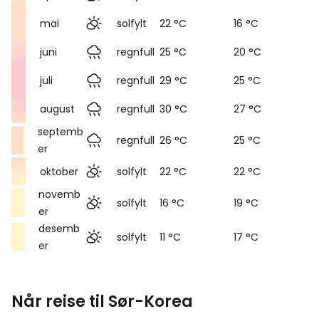
mai
solfylt
22 °C
16 °C
juni
regnfull
25 °C
20 °C
juli
regnfull
29 °C
25 °C
august
regnfull
30 °C
27 °C
septemb
regnfull
26 °C
25 °C
er
oktober
solfylt
22 °C
22 °C
novemb
solfylt
16 °C
19 °C
er
desemb
solfylt
11 °C
17 °C
er
Når reise til Sør-Korea