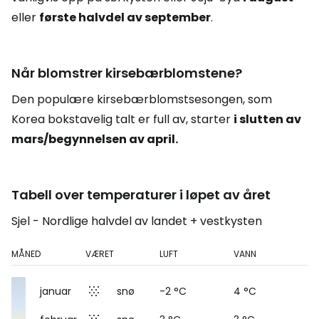
eller
første halvdel av september
.
Når blomstrer kirsebærblomstene?
Den populære kirsebærblomstsesongen, som
Korea bokstavelig talt er full av, starter
i slutten av
mars/begynnelsen av april.
Tabell over temperaturer i løpet av året
Sjel - Nordlige halvdel av landet + vestkysten
MÅNED
VÆRET
LUFT
VANN
januar
snø
-2 °C
4 °C