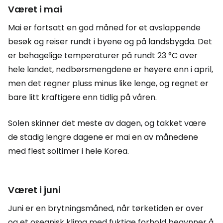
Været i mai
Mai er fortsatt en god måned for et avslappende
besøk og reiser rundt i byene og på landsbygda. Det
er behagelige temperaturer på rundt 23 °C over
hele landet, nedbørsmengdene er høyere enn i april,
men det regner pluss minus like lenge, og regnet er
bare litt kraftigere enn tidlig på våren.
Solen skinner det meste av dagen, og takket være
de stadig lengre dagene er mai en av månedene
med flest soltimer i hele Korea.
Været i juni
Juni er en brytningsmåned, når tørketiden er over
og et oseanisk klima med fuktige forhold begynner å