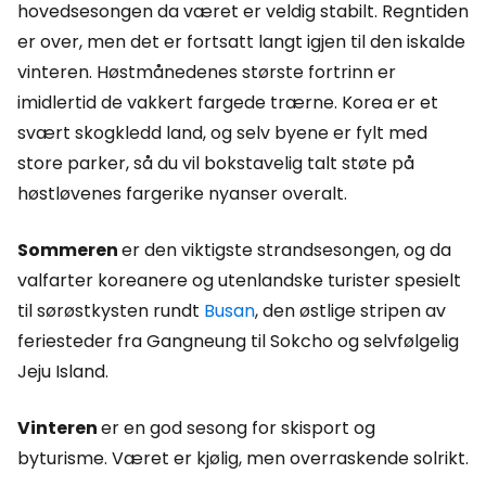
hovedsesongen da været er veldig stabilt. Regntiden
er over, men det er fortsatt langt igjen til den iskalde
vinteren. Høstmånedenes største fortrinn er
imidlertid de vakkert fargede trærne. Korea er et
svært skogkledd land, og selv byene er fylt med
store parker, så du vil bokstavelig talt støte på
høstløvenes fargerike nyanser overalt.
Sommeren
er den viktigste strandsesongen, og da
valfarter koreanere og utenlandske turister spesielt
til sørøstkysten rundt
Busan
, den østlige stripen av
feriesteder fra Gangneung til Sokcho og selvfølgelig
Jeju Island.
Vinteren
er en god sesong for skisport og
byturisme. Været er kjølig, men overraskende solrikt.