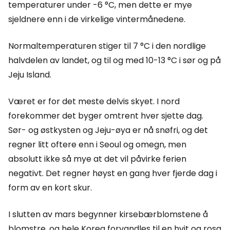
temperaturer under -6 °C, men dette er mye
sjeldnere enn i de virkelige vintermånedene.
Normaltemperaturen stiger til 7 °C i den nordlige
halvdelen av landet, og til og med 10-13 °C i sør og på
Jeju Island.
Været er for det meste delvis skyet. I nord
forekommer det byger omtrent hver sjette dag.
Sør- og østkysten og Jeju-øya er nå snøfri, og det
regner litt oftere enn i Seoul og omegn, men
absolutt ikke så mye at det vil påvirke ferien
negativt. Det regner høyst en gang hver fjerde dag i
form av en kort skur.
I slutten av mars begynner kirsebærblomstene å
blomstre, og hele Korea forvandles til en hvit og rosa