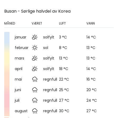
Busan - Sørlige halvdel av Korea
MÅNED
VÆRET
LUFT
VANN
januar
solfylt
3 °C
14 °C
februar
sol
8 °C
13 °C
mars
solfylt
13 °C
13 °C
april
solfylt
18 °C
14 °C
mai
regnfull
22 °C
16 °C
juni
regnfull
25 °C
20 °C
juli
regnfull
27 °C
24 °C
august
regnfull
30 °C
27 °C