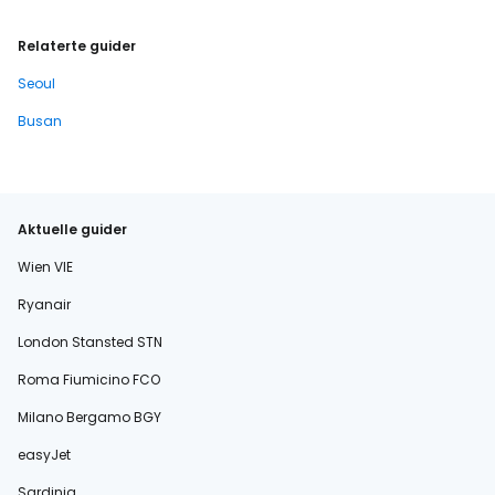
Relaterte guider
Seoul
Busan
Aktuelle guider
Wien VIE
Ryanair
London Stansted STN
Roma Fiumicino FCO
Milano Bergamo BGY
easyJet
Sardinia