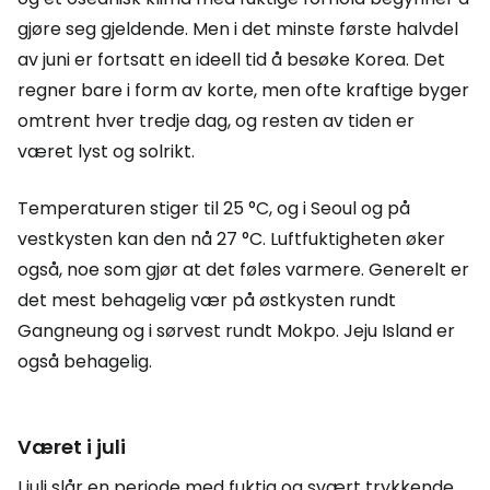
gjøre seg gjeldende. Men i det minste første halvdel
av juni er fortsatt en ideell tid å besøke Korea. Det
regner bare i form av korte, men ofte kraftige byger
omtrent hver tredje dag, og resten av tiden er
været lyst og solrikt.
Temperaturen stiger til 25 °C, og i Seoul og på
vestkysten kan den nå 27 °C. Luftfuktigheten øker
også, noe som gjør at det føles varmere. Generelt er
det mest behagelig vær på østkysten rundt
Gangneung og i sørvest rundt Mokpo. Jeju Island er
også behagelig.
Været i juli
I juli slår en periode med fuktig og svært trykkende