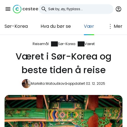
Sør-Korea
Hva du bør se
Vær
Mer
Logg inn på Cestee
... det verdensomspennende
Reisemål
Sør-Korea
Været
reisefellesskapet
Været i Sør-Korea og
beste tiden å reise
Fortsett med Google
Markéta Matoušková
oppdatert 02. 12. 2025
Fortsett med Facebook
Fortsett med e-post