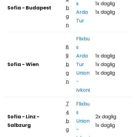
s
1x daglig
Sofia - Budapest
b
Arda
1x daglig
g
Tur
n
Flixbu
8
s
9
Arda
1x daglig
Sofia - Wien
b
Tur
1x daglig
g
Union
1x daglig
n
-
Ivkoni
7
Flixbu
4
s
Sofia - Linz -
2x daglig
b
Union
Salbzurg
1x daglig
g
-