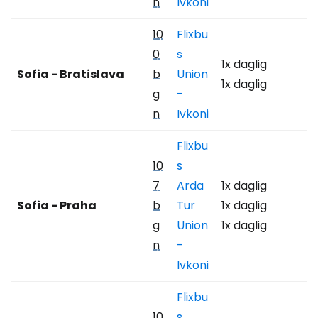
n
Ivkoni
10
Flixbu
0
s
1x daglig
Sofia - Bratislava
b
Union
1x daglig
g
-
n
Ivkoni
Flixbu
10
s
7
Arda
1x daglig
Sofia - Praha
b
Tur
1x daglig
g
Union
1x daglig
n
-
Ivkoni
Flixbu
10
s