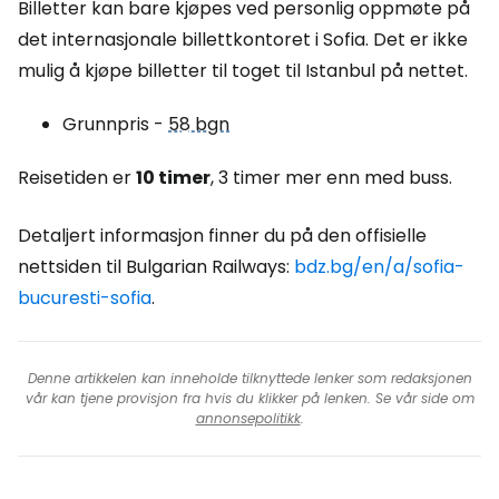
Billetter kan bare kjøpes ved personlig oppmøte på
det internasjonale billettkontoret i Sofia. Det er ikke
mulig å kjøpe billetter til toget til Istanbul på nettet.
Grunnpris -
58 bgn
Reisetiden er
10 timer
, 3 timer mer enn med buss.
Detaljert informasjon finner du på den offisielle
nettsiden til Bulgarian Railways:
bdz.bg/en/a/sofia-
bucuresti-sofia
.
Denne artikkelen kan inneholde tilknyttede lenker som redaksjonen
vår kan tjene provisjon fra hvis du klikker på lenken. Se vår side om
annonsepolitikk
.