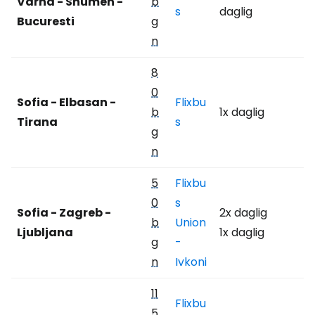
Varna - Shumen -
b
s
daglig
Bucuresti
g
n
8
0
Sofia - Elbasan -
Flixbu
b
1x daglig
Tirana
s
g
n
5
Flixbu
0
s
Sofia - Zagreb -
2x daglig
b
Union
Ljubljana
1x daglig
g
-
n
Ivkoni
11
Flixbu
5