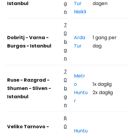
Istanbul
g
Tur
dagen
n
Nisikli
7
0
Dobritj - Varna -
Arda
1 gang per
b
Burgas - Istanbul
Tur
dag
g
n
7
Metr
Ruse - Razgrad -
0
o
1x daglig
Shumen - Sliven -
b
Huntu
2x daglig
Istanbul
g
r
n
8
Veliko Tarnovo -
0
Huntu