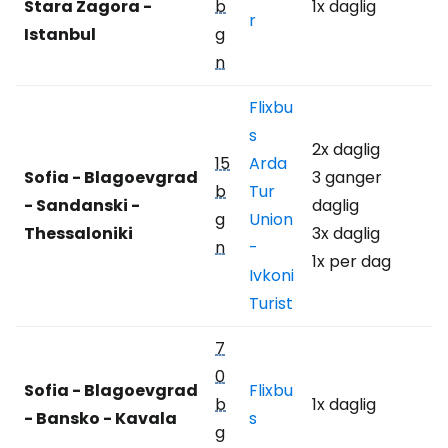
Stara Zagora -
b
1x daglig
r
Istanbul
g
n
Flixbu
s
2x daglig
15
Arda
Sofia - Blagoevgrad
3 ganger
b
Tur
- Sandanski -
daglig
g
Union
Thessaloniki
3x daglig
n
-
1x per dag
Ivkoni
Turist
7
0
Sofia - Blagoevgrad
Flixbu
b
1x daglig
- Bansko - Kavala
s
g