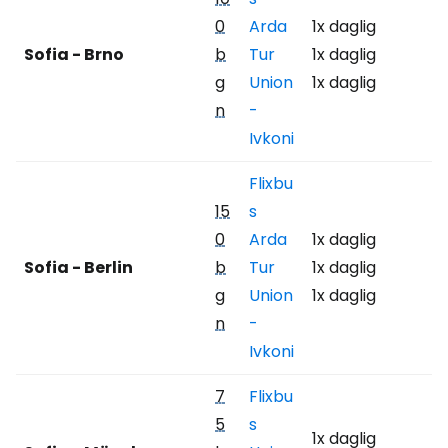
0
Arda
1x daglig
Sofia - Brno
b
Tur
1x daglig
g
Union
1x daglig
n
-
Ivkoni
Flixbu
15
s
0
Arda
1x daglig
Sofia - Berlin
b
Tur
1x daglig
g
Union
1x daglig
n
-
Ivkoni
7
Flixbu
5
s
1x daglig