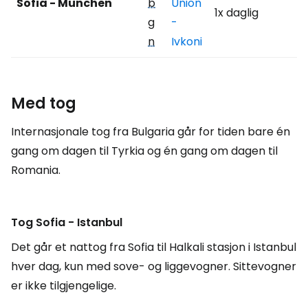
Sofia - München
b
Union
1x daglig
g
-
n
Ivkoni
Med tog
Internasjonale tog fra Bulgaria går for tiden bare én
gang om dagen til Tyrkia og én gang om dagen til
Romania.
Tog Sofia - Istanbul
Det går et nattog fra Sofia til Halkali stasjon i Istanbul
hver dag, kun med sove- og liggevogner. Sittevogner
er ikke tilgjengelige.