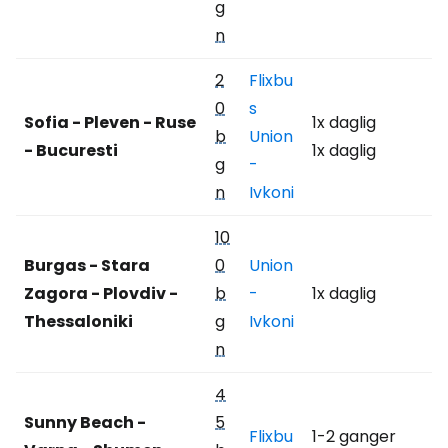
g
n
2
Flixbu
0
s
Sofia - Pleven - Ruse
1x daglig
b
Union
- Bucuresti
1x daglig
g
-
n
Ivkoni
10
Burgas - Stara
0
Union
Zagora - Plovdiv -
b
-
1x daglig
Thessaloniki
g
Ivkoni
n
4
Sunny Beach -
5
Flixbu
1-2 ganger