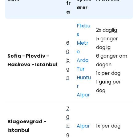
fr
ører
a
Flixbu
2x daglig
s
5 ganger
6
Metr
daglig
0
o
Sofia - Plovdiv -
6 ganger om
b
Arda
Haskovo - Istanbul
dagen
g
Tur
1x per dag
n
Huntu
1 gang per
r
dag
Alpar
7
0
Blagoevgrad -
b
Alpar
1x per dag
Istanbul
g