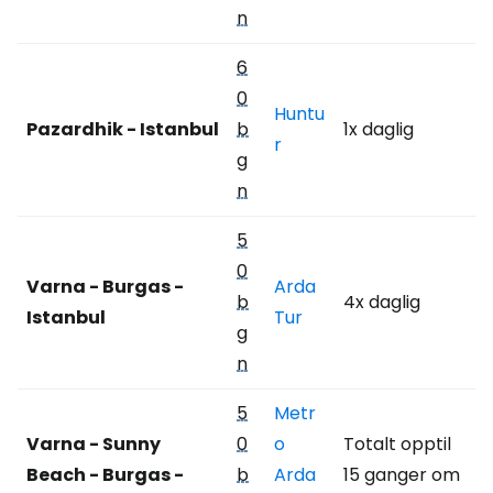
n
6
0
Huntu
Pazardhik - Istanbul
b
1x daglig
r
g
n
5
0
Varna - Burgas -
Arda
b
4x daglig
Istanbul
Tur
g
n
5
Metr
Varna - Sunny
0
o
Totalt opptil
Beach - Burgas -
b
Arda
15 ganger om