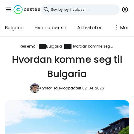
Bulgaria
Hva du bør se
Aktiviteter
Mer
Logg inn på Cestee
... det verdensomspennende
Reisemål
Bulgaria
Hvordan komme seg dit
reisefellesskapet
Hvordan komme seg til
Bulgaria
Fortsett med Google
Kryštof Hájek
oppdatert 02. 04. 2026
Fortsett med Facebook
Fortsett med e-post