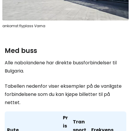
ankomst flyplass Varna
Med buss
Alle nabolandene har direkte bussforbindelser til
Bulgaria.
Tabellen nedenfor viser eksempler på de vanligste
forbindelsene som du kan kjøpe billetter til på
nettet.
Pr
Tran
is
Rute
sport
Frekvens