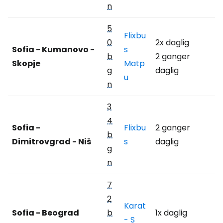
n
5
Flixbu
0
2x daglig
Sofia - Kumanovo -
s
b
2 ganger
Skopje
Matp
g
daglig
u
n
3
4
Sofia -
Flixbu
2 ganger
b
Dimitrovgrad - Niš
s
daglig
g
n
7
2
Karat
Sofia - Beograd
b
1x daglig
- S