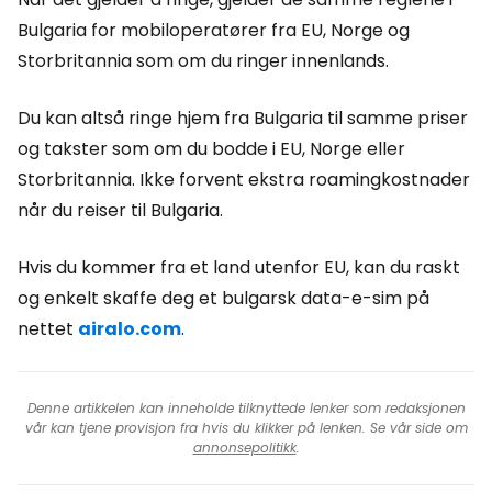
Bulgaria for mobiloperatører fra EU, Norge og
Storbritannia som om du ringer innenlands.
Du kan altså ringe hjem fra Bulgaria til samme priser
og takster som om du bodde i EU, Norge eller
Storbritannia. Ikke forvent ekstra roamingkostnader
når du reiser til Bulgaria.
Hvis du kommer fra et land utenfor EU, kan du raskt
og enkelt skaffe deg et bulgarsk data-e-sim på
nettet
airalo.com
.
Denne artikkelen kan inneholde tilknyttede lenker som redaksjonen
vår kan tjene provisjon fra hvis du klikker på lenken. Se vår side om
annonsepolitikk
.