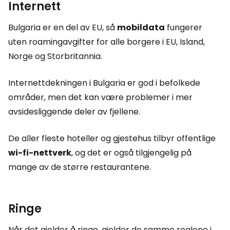
Internett
Bulgaria er en del av EU, så
mobildata
fungerer
uten roamingavgifter for alle borgere i EU, Island,
Norge og Storbritannia.
Internettdekningen i Bulgaria er god i befolkede
områder, men det kan være problemer i mer
avsidesliggende deler av fjellene.
De aller fleste hoteller og gjestehus tilbyr offentlige
wi-fi-nettverk
, og det er også tilgjengelig på
mange av de større restaurantene.
Ringe
Når det gjelder å ringe, gjelder de samme reglene i