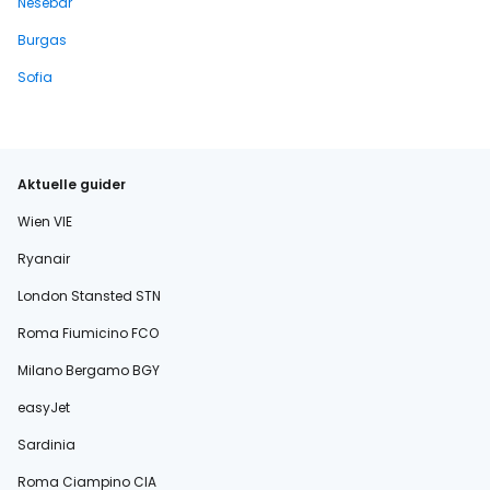
Nesebar
Burgas
Sofia
Aktuelle guider
Wien VIE
Ryanair
London Stansted STN
Roma Fiumicino FCO
Milano Bergamo BGY
easyJet
Sardinia
Roma Ciampino CIA