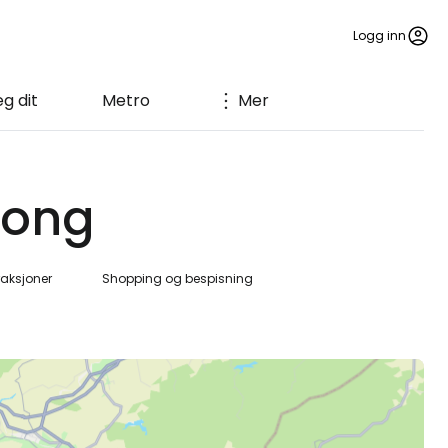
Logg inn
g dit
Metro
Mer
Kong
raksjoner
Shopping og bespisning