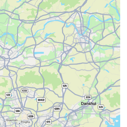
 Cestee
llesskapet
rtsett med Google
tsett med Facebook
tsett med e-post