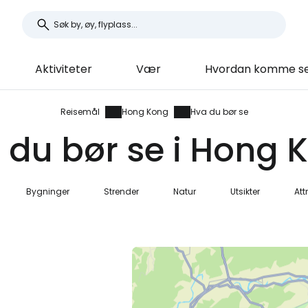
Aktiviteter
Vær
Hvordan komme se
Reisemål
Hong Kong
Hva du bør se
 du bør se i Hong 
Bygninger
Strender
Natur
Utsikter
Att