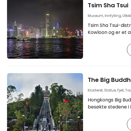
Tsim Sha Tsui
Museum, Innfylling, Utki
Tsim Sha Tsui-distri
Kowloon og er et a
hovedsentrene i Hongkong
det beste hotellet
Hongkong"
https://www.book
gb.html?aid=2405
hongkong-tst] Havnefronten, sammen
The Big Budd
med den nærliggen
er det beste sted
Klosteret, Statue, Fjell, 
skyline og det natt
Hongkongs Big Bud
skyskraperne. Luksuriøse kjøpesentre og
besøkte stedene i
hoteller omkranse
bronsestatuen av 
Lokalbefolkningen
ligger på toppen a
øya Lantau, nær H