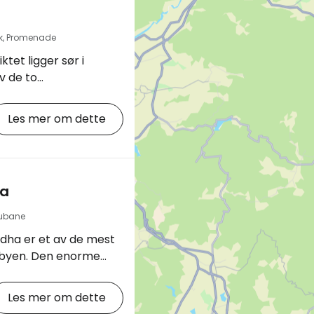
kk, Promenade
ktet ligger sør i
v de to
. [btn "Velg
 med utsikt over
Les mer om dette
ing.com/country/hk.en-
305;label=p-
ha
de Avenue of Stars,
et å se Hongkongs
Taubane
lige lysshowet over
dha er et av de mest
 byen. Den enorme
r havnen.
den sittende Buddha
…
v Ngong Ping Hill på
Les mer om dette
ongkong HKG lufthavn.