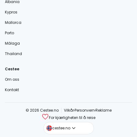
Albania
Kypros
Mallorca
Porto
Málaga
Thailand
Cestee
Om oss
Kontakt
© 2026 Cestee.no
Vilkår
Personvern
Reklame
For kjærligheten til å reise
cestee.com
cestee.no
cestee.sk