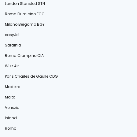
London Stansted STN
Roma Fiumicino FCO
Milano Bergamo BGY
easyJet
Sardinia
Roma Ciampino CIA
Wizz Air
Paris Charles de Gaulle CDG
Madeira
Malta
Venezia
Island
Roma