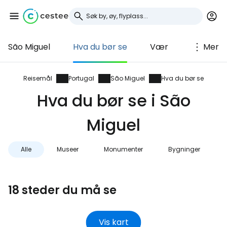
São Miguel
Hva du bør se
Vær
Mer
Logg inn på Cestee
... det verdensomspennende
Reisemål
Portugal
São Miguel
Hva du bør se
reisefellesskapet
Hva du bør se i São
Miguel
Fortsett med Google
Alle
Museer
Monumenter
Bygninger
Fortsett med Facebook
18 steder du må se
Fortsett med e-post
Vis kart