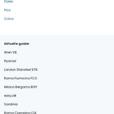
Flores
Pico
Corvo
Aktuelle guider
Wien VIE
Ryanair
London Stansted STN
Roma Fiumicino FCO
Milano Bergamo BGY
easyJet
Sardinia
Roma Ciampino CIA