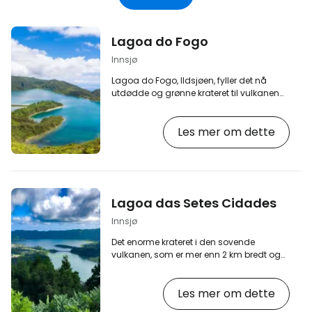
Lagoa do Fogo
Innsjø
Lagoa do Fogo, Ildsjøen, fyller det nå
utdødde og grønne krateret til vulkanen
Água de Pau, og med en høyde på 580
meter er den den høyestliggende
Les mer om dette
innsjøen på Azorene. Lagoa do Fogo
regnes generelt som den vakreste
innsjøen i hele Portugal. [btn "Velg et hotell
i São Miguel med rabatt"
https://www.booking.com/region/pt/sao-
miguel.en-gb.html?
Lagoa das Setes Cidades
aid=2405305;label=p-saomiguel-
lagoafogo] Innsjøen ble dannet av et
Innsjø
utbrudd på 1500-tallet, da et utbrudd…
Det enorme krateret i den sovende
vulkanen, som er mer enn 2 km bredt og
kalles Sete Cidades (Sju byer), er et av de
mest populære og vakreste stedene på
Les mer om dette
Azorene. Omtrent halvparten av kraterets
gulvflate er fylt av Azorenes største