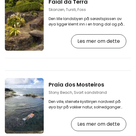
Faial da Terra
men velstelte natur, de rike grønne
fargene på trærne og gresset og de
Skanzen, Tursti, Foss
romantiske vannmøllene i stein…
Den lille landsbyen på sørøstspissen av
øya ligger klemt inn i en trang dal og på
et lite stykke flatere kystlinje. I tillegg til de
vakre, skogkledde og kuperte
Les mer om dette
omgivelsene, tiltrekkes turister spesielt av
den markerte turen opp i åsene til den
halvt forlatte, pittoreske landsbyen
Sanguinho. [btn "Øyas beste
overnattingsmuligheter utendørs"
https://www.booking.com/region/pt/sao-
miguel.en-gb.html?
aid=2405305;label=p-saomiguel-
Praia dos Mosteiros
faialterra] …
Stony Beach, Svart sandstrand
Den ville, steinete kystlinjen nordvest på
øya byr på vakker natur, solnedganger
og interessante strender hvor man kan
bade i havvannet. Sentrum i dette
Les mer om dette
turistområdet er den lille byen Mosteiros
med sin vakre kirke på torget. [btn "Velg et
hotell ved sjøen i São Miguel"