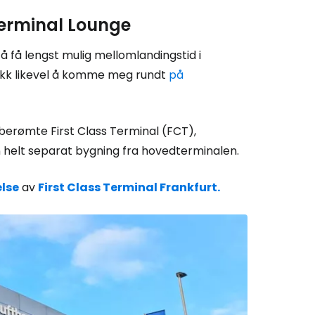
 Terminal Lounge
å få lengst mulig mellomlandingstid i
rakk likevel å komme meg rundt
på
erømte First Class Terminal (FCT),
en helt separat bygning fra hovedterminalen.
lse
av
First Class Terminal Frankfurt.