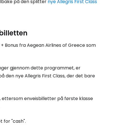
ilbake på den splitter
nye Allegris First Class
billetten
s + Bonus fra Aegean Airlines of Greece som
vninger gjennom dette programmet, er
 den nye Allegris First Class, der det bare
s, ettersom enveisbilletter på første klasse
.
 for "cash".