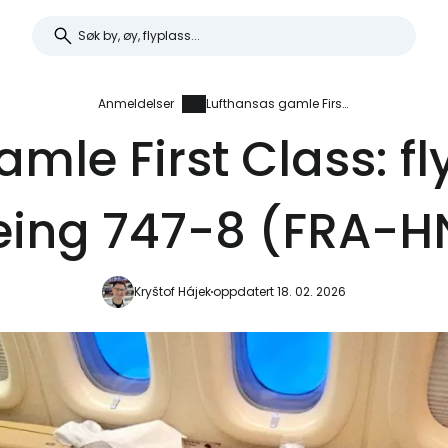
Anmeldelser
Lufthansas gamle First Class: flyanmeldelse i Boeing 747-8 (FRA-HND)
mle First Class: f
eing 747-8 (FRA-H
Kryštof Hájek
oppdatert 18. 02. 2026