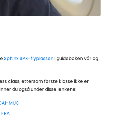
ve
Sphinx SPX-flyplassen
i guideboken vår og
ness class, ettersom første klasse ikke er
 finner du også under disse lenkene:
, CAI-MUC
C-FRA