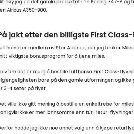
it fløy jeg på det gamle produktet i en Boeing 747-8 og t
 en Airbus A350-900.
På jakt etter den billigste First Class-
ufthansa er medlem av Star Alliance, der jeg bruker Mile
itt viktigste bonusprogram for å tjene miles.
elv om det er mulig å bestille Lufthansa First Class-fly
ilgjengeligheten bare på den gamle utformingen og ikke på
r 3-4 seter på flyet.
et ville ikke gitt mening å bestille en enkeltreise for mile
vanligvis ikke er mer lønnsomme enn tur-retur-flyvninger
erfor hadde jeg ikke noe annet valg enn å kjøpe returflyet