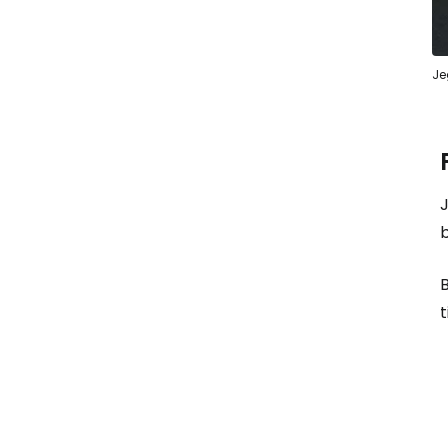
Je
J
B
t