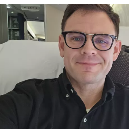
Logg inn på
... det verdensomspennende reisefe
Fo
For
For