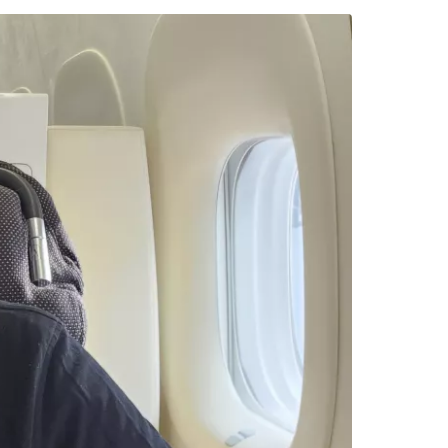
 Cestee
llesskapet
rtsett med Google
tsett med Facebook
tsett med e-post