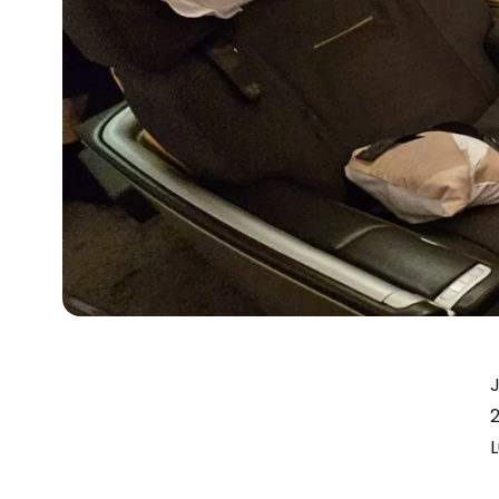
J
2
L