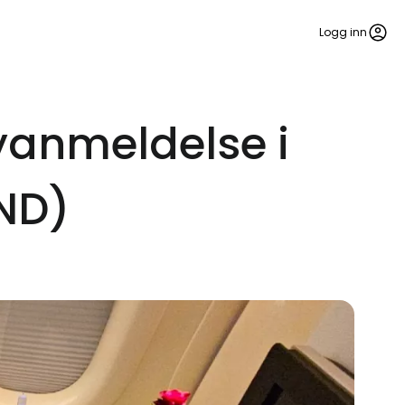
Logg inn
lyanmeldelse i
ND)