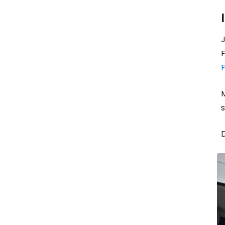
J
F
s
D