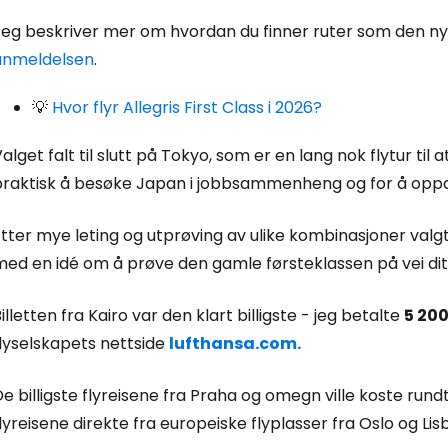
eg beskriver mer om hvordan du finner ruter som den nye Al
anmeldelsen
.
💡
Hvor flyr Allegris First Class i 2026?
alget falt til slutt på Tokyo, som er en lang nok flytur til at
praktisk å besøke Japan i jobbsammenheng og for å oppd
tter mye leting og utprøving av ulike kombinasjoner valg
ed en idé om å prøve den gamle førsteklassen på vei dit o
illetten fra Kairo var den klart billigste - jeg betalte
5 200
flyselskapets nettside
lufthansa.com.
e billigste flyreisene fra Praha og omegn ville koste rundt 
lyreisene direkte fra europeiske flyplasser fra Oslo og Lisb